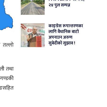
२४ पुल सम्पन्न
काङ्ग्रेस रूपान्तरणका
लागि वैधानिक बाटो
अपनाउन अरुण
सुबेदीको सुझाव !
क तल्लो
ाली तथा
 गण्डकी
याङसहित