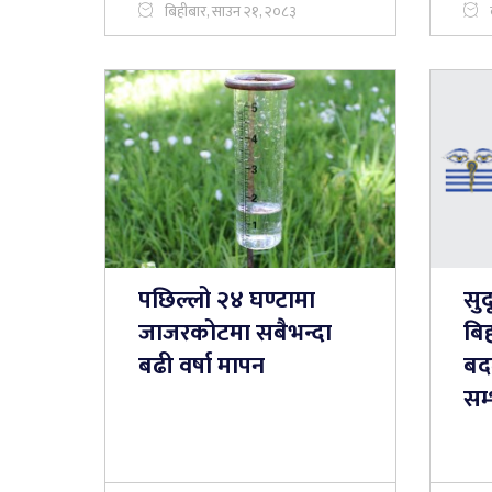
बिहीबार, साउन २१, २०८३
पछिल्लो २४ घण्टामा
सुद
जाजरकोटमा सबैभन्दा
बि
बढी वर्षा मापन
बदल
सम