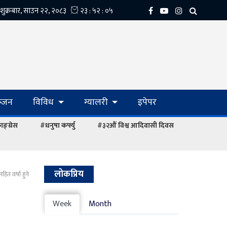
्‍जन
विविध
ग्यालरी
इपेपर
ङ्ग्रेस
#धनुषा कर्फ्यु
#३२औं विश्व आदिवासी दिवस
लोकप्रिय
ित वर्षा हुने
Week
Month