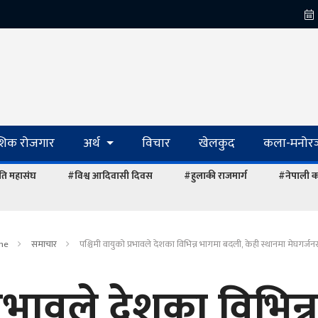
ेशिक रोजगार
अर्थ
विचार
खेलकुद
कला-मनोरञ
ि महासंघ
#विश्व आदिवासी दिवस
#हुलाकी राजमार्ग
#नेपाली का
me
समाचार
पश्चिमी वायुको प्रभावले देशका विभिन्न भागमा बदली, केही स्थानमा मेघगर्जनसह
्रभावले देशका विभिन्न