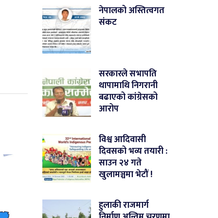
नेपालको अस्तित्वगत
संकट
सरकारले सभापति
थापामाथि निगरानी
बढाएको कांग्रेसको
आरोप
विश्व आदिवासी
दिवसको भव्य तयारी :
साउन २४ गते
खुलामञ्चमा भेटौं !
हुलाकी राजमार्ग
निर्माण अन्तिम चरणमा,