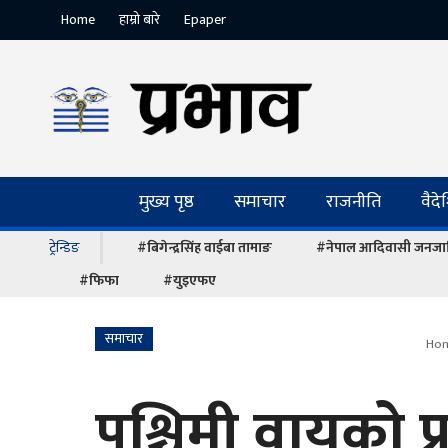
Home
हाम्रो बारे
Epaper
मुख्य पृष्ठ
समाचार
राजनीति
वैद
ट्रेन्डिङ
#बिगेन्द्रसिंह वाईबा तामाङ
#नेपाल आदिवासी जनजात
#फिफा
#युइएफए
समाचार
Ho
पश्चिमी वायुको प