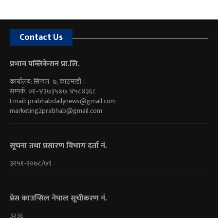
Contact Us
प्रभाव पब्लिकेसन प्रा.लि.
कार्यालय: सिफल–७, काठमाडौं ।
सम्पर्क: ०१–४३७३५७७, ४५८४३६८
Email:
prabhabdailynews@gmail.com
marketing2prabhab@gmail.com
सूचना तथा प्रसारण विभाग दर्ता नं.
३२५१-२०७८/७९
प्रेस काउन्सिल नेपाल सूचीकरण नं.
३२३६