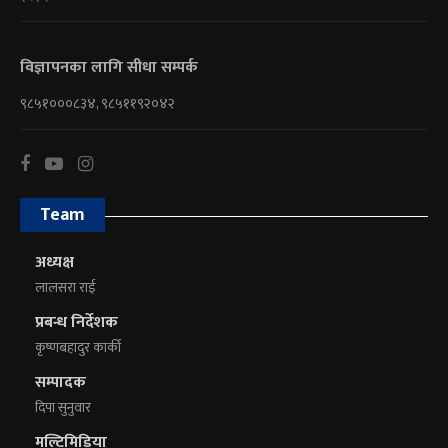
विज्ञापनका लागि सीधा सम्पर्क
९८५१०००८३४, ९८५११९२०४२
Team
अध्यक्ष
लालसरा राई
प्रबन्ध निर्देशक
कृष्णबहादुर कार्की
सम्पादक
दिपा सुनुवार
मल्टिमिडिया