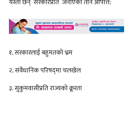
यस्ता छन् सरकारप्रति जनाएका तीन आपत्ति:
१. सरकारलाई बहुमतको भ्रम
२. संवैधानिक परिषद्‌मा चलखेल
३. सुकुमवासीप्रति राज्यको क्रूरता