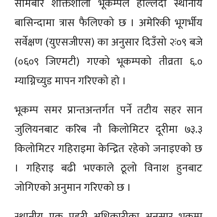
सोमबार शक्तिशाली भूकम्पले हल्लिँदा स्थानीय
बासिन्दामा त्रास फैलिएको छ । अमेरिकी भूगर्भीय
सर्वेक्षण (युएसजीएस) का अनुसार दिउँसो २ः०९ बजे
(०६०९ जिएमटी) गएको भूकम्पको तीव्रता ६.०
म्याग्निच्युड मापन गरिएको हाे ।
भूकम्प समर प्रान्तअन्तर्गत पर्ने तटीय सहर सान
जुलियनबाट करिब नौ किलोमिटर दूरीमा ७३.३
किलोमिटर गहिराइमा केन्द्रित रहेको जनाइएको छ
। गहिराइ बढी भएकाले ठूलो विनाश हुनबाट
जोगिएको अनुमान गरिएको छ ।
स्थानीय एक प्रहरी अधिकारीका अनुसार भूकम्प