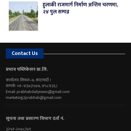
हुलाकी राजमार्ग निर्माण अन्तिम चरणमा,
२४ पुल सम्पन्न
Contact Us
प्रभाव पब्लिकेसन प्रा.लि.
कार्यालय: सिफल–७, काठमाडौं ।
सम्पर्क: ०१–४३७३५७७, ४५८४३६८
Email:
prabhabdailynews@gmail.com
marketing2prabhab@gmail.com
सूचना तथा प्रसारण विभाग दर्ता नं.
३२५१-२०७८/७९