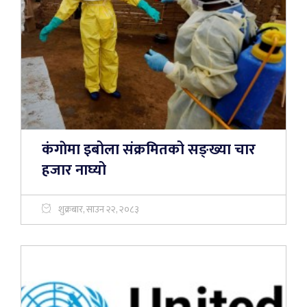
कंगाेमा इबोला संक्रमितको सङ्ख्या चार
हजार नाघ्यो
शुक्रबार, साउन २२, २०८३