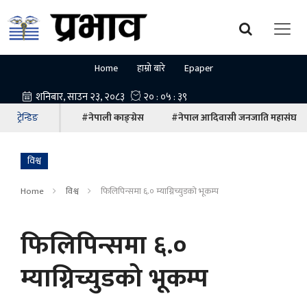
Home
हाम्रो बारे
Epaper
ट्रेन्डिङ
#नेपाली काङ्ग्रेस
#नेपाल आदिवासी जनजाति महासंघ
विश्व
Home
विश्व
फिलिपिन्समा ६.० म्याग्निच्युडको भूकम्प
फिलिपिन्समा ६.०
म्याग्निच्युडको भूकम्प