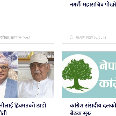
नगरौँः महासचिव पोखर
बिहीबार, साउन २१, २०८३
बुधबार, साउन २०, २०८३
ीलाई हिक्मतको ठाडो
कांग्रेस संसदीय दलक
ौती
बैठक सुरु