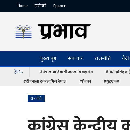
Home
हाम्रो बारे
Epaper
मुख्य पृष्ठ
समाचार
राजनीति
वैद
ट्रेन्डिङ
#नेपाल आदिवासी जनजाति महासंघ
#बिगेन्द्रसिंह व
#दीपमाला ढकाल मिस नेपाल
#फिफा
#युइएफए
राजनीति
कांग्रेस केन्द्र