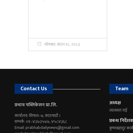
सोमबार, साउन १८, २०८३
Contact Us
Team
अध्यक्ष
प्रभाव पब्लिकेसन प्रा.लि.
लालसरा राई
कार्यालय: सिफल–७, काठमाडौं ।
प्रबन्ध निर्देश
सम्पर्क: ०१–४३७३५७७, ४५८४३६८
Email:
prabhabdailynews@gmail.com
कृष्णबहादुर कार्