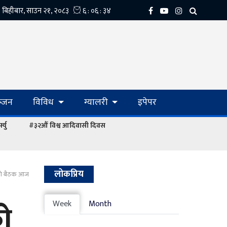
्‍जन
विविध
ग्यालरी
इपेपर
्यु
#३२औं विश्व आदिवासी दिवस
लोकप्रिय
तिको बैठक आज
को
Week
Month