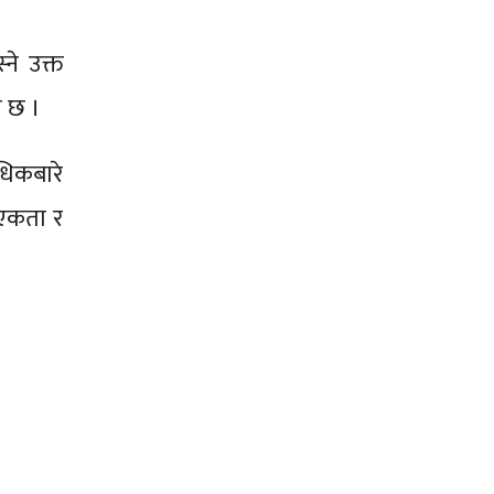
ने उक्त
ो छ ।
धिकबारे
एकता र