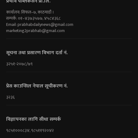
प्रभाव पब्लिकेसन प्रा.लि.
कार्यालय: सिफल–७, काठमाडौं ।
सम्पर्क: ०१–४३७३५७७, ४५८४३६८
Email:
prabhabdailynews@gmail.com
marketing2prabhab@gmail.com
सूचना तथा प्रसारण विभाग दर्ता नं.
३२५१-२०७८/७९
प्रेस काउन्सिल नेपाल सूचीकरण नं.
३२३६
विज्ञापनका लागि सीधा सम्पर्क
९८५१०००८३४, ९८५११९२०४२