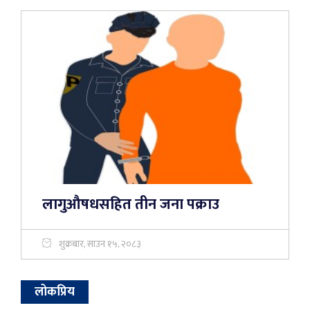
लागुऔषधसहित तीन जना पक्राउ
शुक्रबार, साउन १५, २०८३
लोकप्रिय