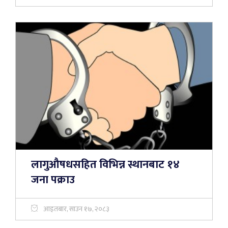
लागुऔषधसहित विभिन्न स्थानबाट १४
जना पक्राउ
आइतबार, साउन १७, २०८३