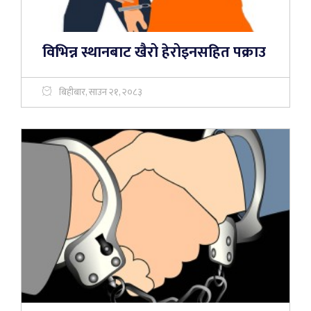
विभिन्न स्थानबाट खैरो हेरोइनसहित पक्राउ
बिहीबार, साउन २१, २०८३