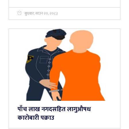
बुधबार, साउन २०, २०८३
पाँच लाख नगदसहित लागुऔषध
कारोबारी पक्राउ