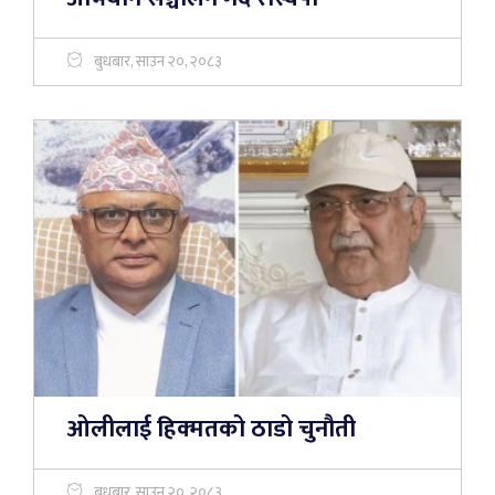
बुधबार, साउन २०, २०८३
ओलीलाई हिक्मतको ठाडो चुनौती
बुधबार, साउन २०, २०८३