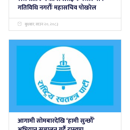
गतिविधि नगरौँः महासचिव पोखरेल
बुधबार, साउन २०, २०८३
आगामी सोमबारदेखि ‘हामी सुन्छौँ’
अभियान सञ्चालन गर्दै रास्वपा