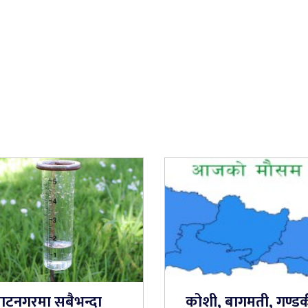
राटनगरमा सबैभन्दा
कोशी, बागमती, गण्ड