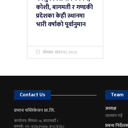
कोशी, बागमती र गण्डकी
प्रदेशका केही स्थानमा
भारी वर्षाको पूर्वानुमान
सोमबार, साउन १८, २०८३
Contact Us
Team
अध्यक्ष
प्रभाव पब्लिकेसन प्रा.लि.
लालसरा राई
कार्यालय: सिफल–७, काठमाडौं ।
प्रबन्ध निर्देश
सम्पर्क: ०१–४३७३५७७, ४५८४३६८