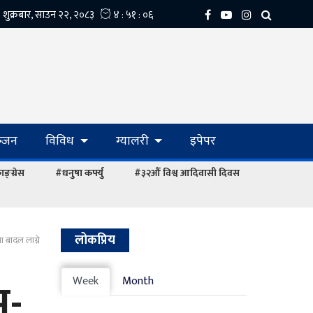
्‍जन
विविध
ग्यालरी
इपेपर
ङ्ग्रेस
#धनुषा कर्फ्यु
#३२औं विश्व आदिवासी दिवस
लोकप्रिय
ा बादल लाग्ने
ू-
Week
Month