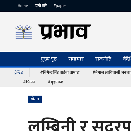
Home
हाम्रो बारे
Epaper
मुख्य पृष्ठ
समाचार
राजनीति
वैद
ट्रेन्डिङ
#बिगेन्द्रसिंह वाईबा तामाङ
#नेपाल आदिवासी जनजात
#फिफा
#युइएफए
माैसम
लुम्बिनी र सुदूर