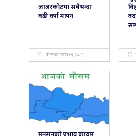
जाजरकोटमा सबैभन्दा
बि
बढी वर्षा मापन
बदल
सम
मंगलबार, साउन १९, २०८३
मनसुनको प्रभाव कायम,