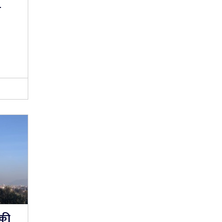
ी
डकी