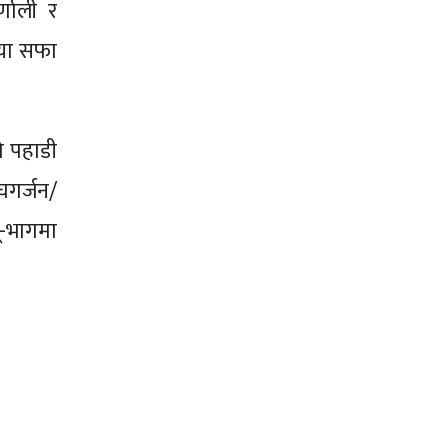
्णाली र
तया सफा
ो पहाडी
घगर्जन/
ू-भागमा