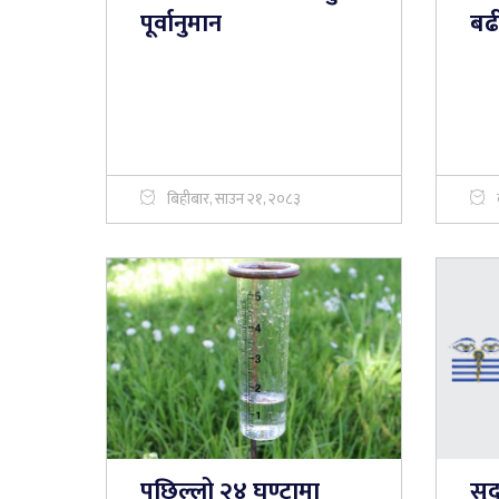
पूर्वानुमान
बढी
बिहीबार, साउन २१, २०८३
पछिल्लो २४ घण्टामा
सुद