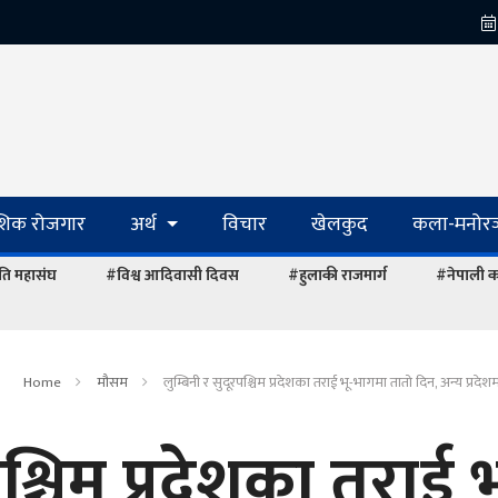
ेशिक रोजगार
अर्थ
विचार
खेलकुद
कला-मनोरञ
ि महासंघ
#विश्व आदिवासी दिवस
#हुलाकी राजमार्ग
#नेपाली का
Home
माैसम
लुम्बिनी र सुदूरपश्चिम प्रदेशका तराई भू-भागमा तातो दिन, अन्य प्रदेशम
पश्चिम प्रदेशका तराई भ