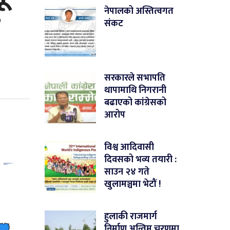
ल
नेपालको अस्तित्वगत
संकट
सरकारले सभापति
थापामाथि निगरानी
बढाएको कांग्रेसको
आरोप
विश्व आदिवासी
दिवसको भव्य तयारी :
साउन २४ गते
खुलामञ्चमा भेटौं !
हुलाकी राजमार्ग
निर्माण अन्तिम चरणमा,