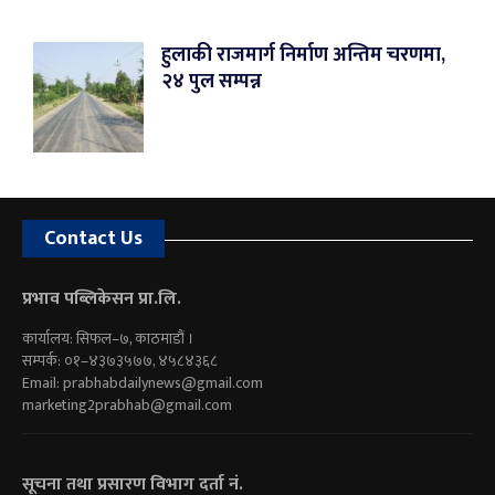
हुलाकी राजमार्ग निर्माण अन्तिम चरणमा,
२४ पुल सम्पन्न
Contact Us
प्रभाव पब्लिकेसन प्रा.लि.
कार्यालय: सिफल–७, काठमाडौं ।
सम्पर्क: ०१–४३७३५७७, ४५८४३६८
Email:
prabhabdailynews@gmail.com
marketing2prabhab@gmail.com
सूचना तथा प्रसारण विभाग दर्ता नं.