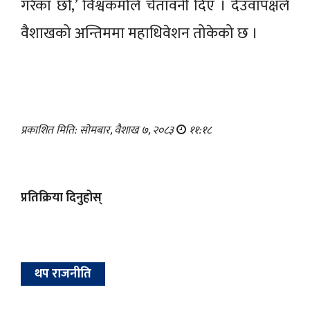
गरेका छौं,’ विश्वकर्माले चेतावनी दिए । देउवापक्षले
वैशाखको अन्तिममा महाधिवेशन तोकेको छ ।
प्रकाशित मिति: सोमबार, वैशाख ७, २०८३
११:१८
प्रतिक्रिया दिनुहोस्
थप राजनीति