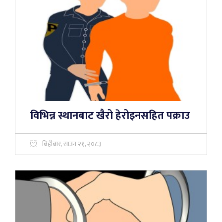
विभिन्न स्थानबाट खैरो हेरोइनसहित पक्राउ
बिहीबार, साउन २१, २०८३