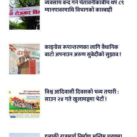
व्यवसाय बन्द गर्ने चेतावनीकाबीच थप ८९
म्यानपावरमाथि विभागको कारबाही
काङ्ग्रेस रूपान्तरणका लागि वैधानिक
बाटो अपनाउन अरुण सुबेदीको सुझाव !
विश्व आदिवासी दिवसको भव्य तयारी :
साउन २४ गते खुलामञ्चमा भेटौं !
हुलाकी राजमार्ग निर्माण अन्तिम चरणमा,