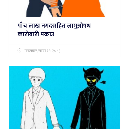
पाँच लाख नगदसहित लागुऔषध
कारोबारी पक्राउ
मंगलबार, साउन १९, २०८३