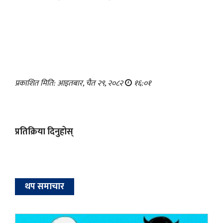
प्रकाशित मिति: आइतबार, चैत २९, २०८२
१६:०१
प्रतिक्रिया दिनुहोस्
थप समाचार