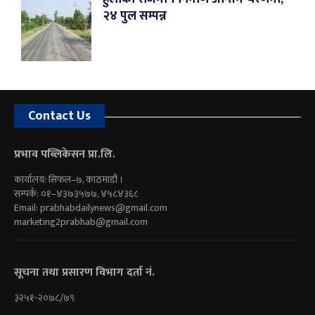
२४ पुल सम्पन्न
Contact Us
प्रभाव पब्लिकेसन प्रा.लि.
कार्यालय: सिफल–७, काठमाडौं ।
सम्पर्क: ०१–४३७३५७७, ४५८४३६८
Email:
prabhabdailynews@gmail.com
marketing2prabhab@gmail.com
सूचना तथा प्रसारण विभाग दर्ता नं.
३२५१-२०७८/७९