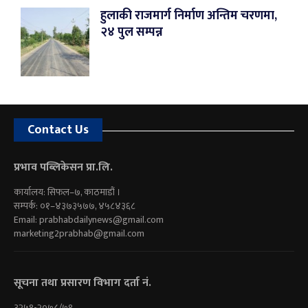
हुलाकी राजमार्ग निर्माण अन्तिम चरणमा,
२४ पुल सम्पन्न
Contact Us
प्रभाव पब्लिकेसन प्रा.लि.
कार्यालय: सिफल–७, काठमाडौं ।
सम्पर्क: ०१–४३७३५७७, ४५८४३६८
Email:
prabhabdailynews@gmail.com
marketing2prabhab@gmail.com
सूचना तथा प्रसारण विभाग दर्ता नं.
३२५१-२०७८/७९