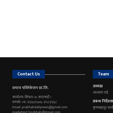
Contact Us
Team
अध्यक्ष
प्रभाव पब्लिकेसन प्रा.लि.
लालसरा राई
कार्यालय: सिफल–७, काठमाडौं ।
प्रबन्ध निर्देश
सम्पर्क: ०१–४३७३५७७, ४५८४३६८
Email:
prabhabdailynews@gmail.com
कृष्णबहादुर कार्
marketing2prabhab@gmail.com