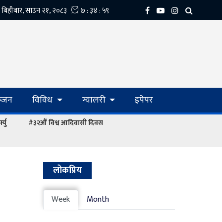
्‍जन
विविध
ग्यालरी
इपेपर
्यु
#३२औं विश्व आदिवासी दिवस
लोकप्रिय
Week
Month