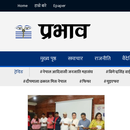
Home
हाम्रो बारे
Epaper
मुख्य पृष्ठ
समाचार
राजनीति
वैद
ट्रेन्डिङ
#नेपाल आदिवासी जनजाति महासंघ
#बिगेन्द्रसिंह व
#दीपमाला ढकाल मिस नेपाल
#फिफा
#युइएफए