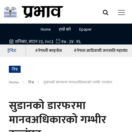
Home
हाम्रो बारे
Epaper
ट्रेन्डिङ
#नेपाली काङ्ग्रेस
#नेपाल आदिवासी जनजाति महासंघ
विश्व
Home
विश्व
सुडानको डारफरमा मानवअधिकारको गम्भीर उल्लंघन
सुडानको डारफरमा
मानवअधिकारको गम्भीर