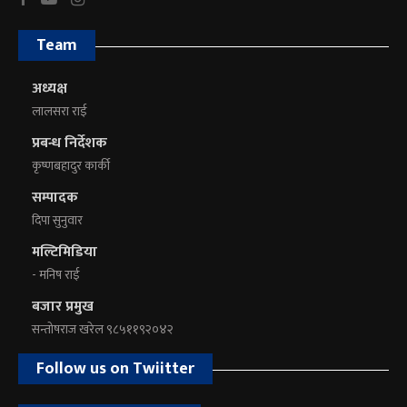
Team
अध्यक्ष
लालसरा राई
प्रबन्ध निर्देशक
कृष्णबहादुर कार्की
सम्पादक
दिपा सुनुवार
मल्टिमिडिया
- मनिष राई
बजार प्रमुख
सन्तोषराज खरेल ९८५११९२०४२
Follow us on Twiitter