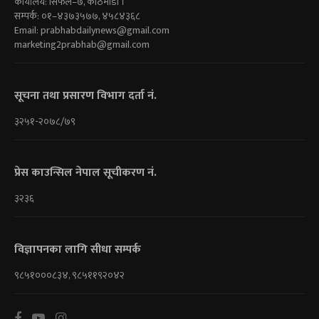
कार्यालय: सिफल–७, काठमाडौं ।
सम्पर्क: ०१–४३७३५७७, ४५८४३६८
Email:
prabhabdailynews@gmail.com
marketing2prabhab@gmail.com
सूचना तथा प्रसारण विभाग दर्ता नं.
३२५१-२०७८/७९
प्रेस काउन्सिल नेपाल सूचीकरण नं.
३२३६
विज्ञापनका लागि सीधा सम्पर्क
९८५१०००८३४, ९८५११९२०४२