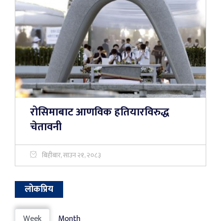
रोसिमाबाट आणविक हतियारविरुद्ध
चेतावनी
बिहीबार, साउन २१, २०८३
लोकप्रिय
Week
Month