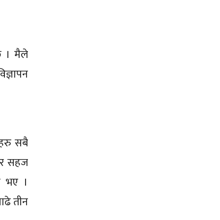
 । मैले
विज्ञापन
रु सबै
चार सहज
्न भए ।
ाढे तीन