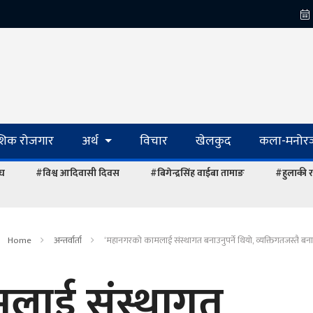
ेशिक रोजगार
अर्थ
विचार
खेलकुद
कला-मनोरञ
ंघ
#विश्व आदिवासी दिवस
#बिगेन्द्रसिंह वाईबा तामाङ
#हुलाकी र
Home
अन्तर्वार्ता
‘महानगरको कामलाई संस्थागत बनाउनुपर्ने थियो, व्यक्तिगतजस्तै बन
लाई संस्थागत