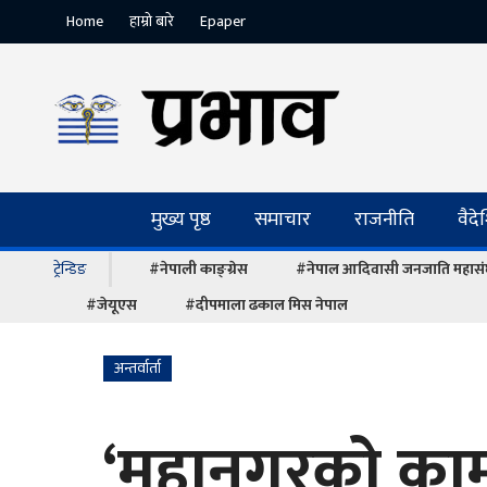
Home
हाम्रो बारे
Epaper
मुख्य पृष्ठ
समाचार
राजनीति
वैद
ट्रेन्डिङ
#नेपाली काङ्ग्रेस
#नेपाल आदिवासी जनजाति महास
#जेयूएस
#दीपमाला ढकाल मिस नेपाल
अन्तर्वार्ता
‘महानगरको काम