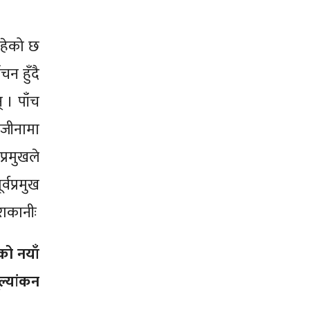
रहेको छ
न हुँदै
 । पाँच
ाजीनामा
्रमुखले
वप्रमुख
राकानीः
को नयाँ
ल्यांकन