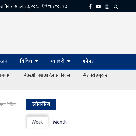
्‍जन
विविध
ग्यालरी
इपेपर
ाजमार्ग
#३२औं विश्व आदिवासी दिवस
#ए मेरो हजुर-५
लोकप्रिय
ाएको देखियो’
Week
Month