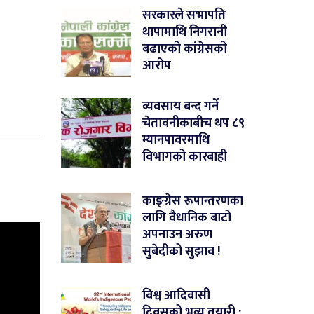
सरकारले सभापति
थापामाथि निगरानी
बढाएको कांग्रेसको
आरोप
व्यवसाय बन्द गर्ने
चेतावनीकाबीच थप ८९
म्यानपावरमाथि
विभागको कारबाही
काङ्ग्रेस रूपान्तरणका
लागि वैधानिक बाटो
अपनाउन अरुण
सुबेदीको सुझाव !
विश्व आदिवासी
दिवसको भव्य तयारी :