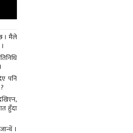
 । मैले
 ।
रतिनिधि
।
दिए पनि
 ?
देखिएन,
त हुँदा
न्थें ।