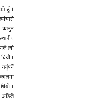
ो हुँ ।
र्मचारी
ै कानुन
स्थानीय
ले त्यो
थियौं ।
नुपर्ने
्यकालमा
 थियो ।
। अहिले