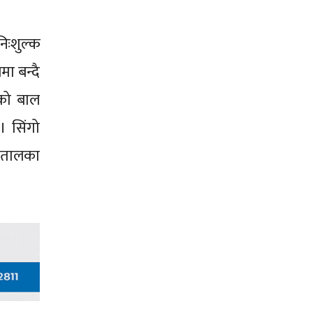
िःशुल्क
मा बन्दै
एको बाल
। सिंगो
्पतालका