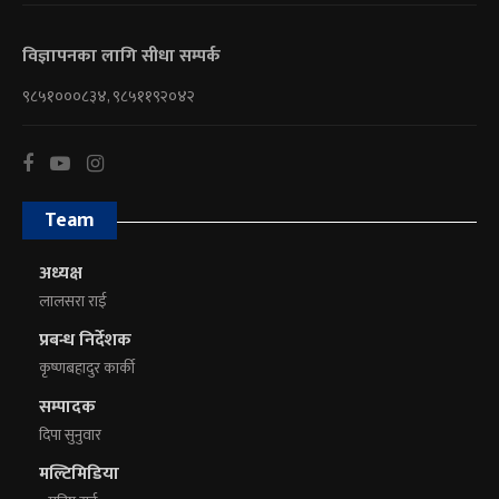
विज्ञापनका लागि सीधा सम्पर्क
९८५१०००८३४, ९८५११९२०४२
Team
अध्यक्ष
लालसरा राई
प्रबन्ध निर्देशक
कृष्णबहादुर कार्की
सम्पादक
दिपा सुनुवार
मल्टिमिडिया