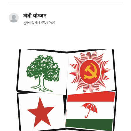
जेबी याेञ्‍जन
बुधबार, माघ २१, २०८२