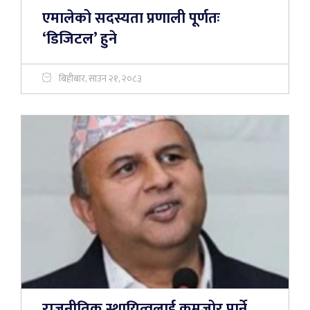
एमालेको सदस्यता प्रणाली पूर्णतः
‘डिजिटल’ हुने
बिहीबार, साउन २१, २०८३
राजनीतिक स्थायित्वलाई कमजोर पार्ने