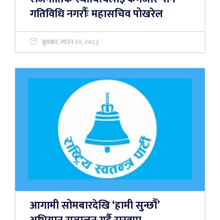
गतिविधि नगरौँः महासचिव पोखरेल
बुधबार, साउन २०, २०८३
आगामी सोमबारदेखि ‘हामी सुन्छौँ’