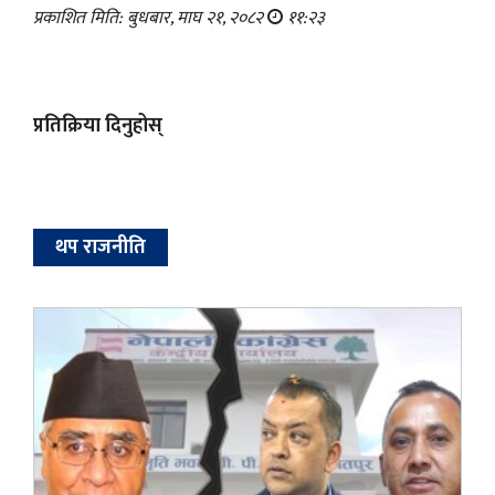
प्रकाशित मिति: बुधबार, माघ २१, २०८२
११:२३
प्रतिक्रिया दिनुहोस्
थप राजनीति