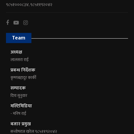
९८५१०००८३४, ९८५११९२०४२
Team
अध्यक्ष
लालसरा राई
प्रबन्ध निर्देशक
कृष्णबहादुर कार्की
सम्पादक
दिपा सुनुवार
मल्टिमिडिया
- मनिष राई
बजार प्रमुख
सन्तोषराज खरेल ९८५११९२०४२