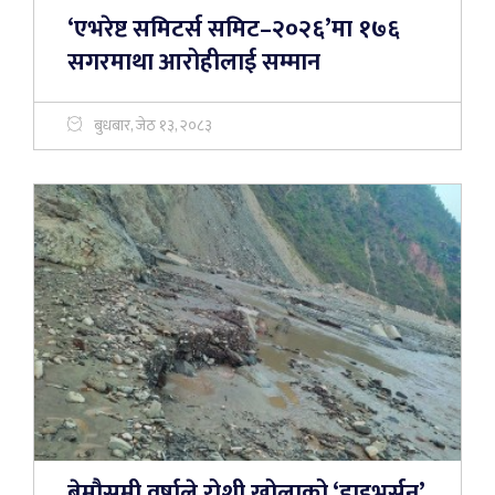
‘एभरेष्ट समिटर्स समिट–२०२६’मा १७६
सगरमाथा आरोहीलाई सम्मान
बुधबार, जेठ १३, २०८३
बेमौसमी वर्षाले रोशी खोलाको ‘डाइभर्सन’