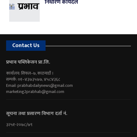
निर्धारण कार्यदल
Contact Us
प्रभाव पब्लिकेसन प्रा.लि.
कार्यालय: सिफल–७, काठमाडौं ।
सम्पर्क: ०१–४३७३५७७, ४५८४३६८
Email:
prabhabdailynews@gmail.com
marketing2prabhab@gmail.com
सूचना तथा प्रसारण विभाग दर्ता नं.
३२५१-२०७८/७९