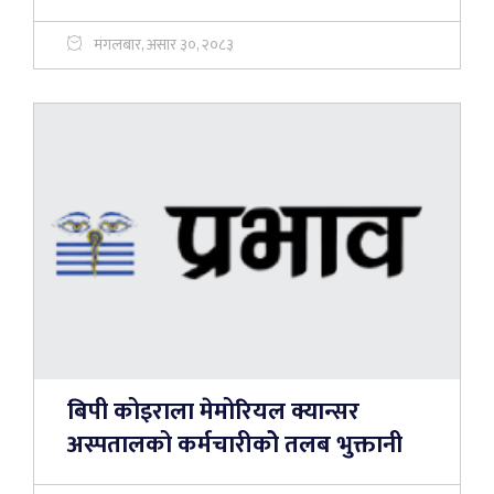
मंगलबार, असार ३०, २०८३
बिपी कोइराला मेमोरियल क्यान्सर
अस्पतालको कर्मचारीकोे तलब भुक्तानी