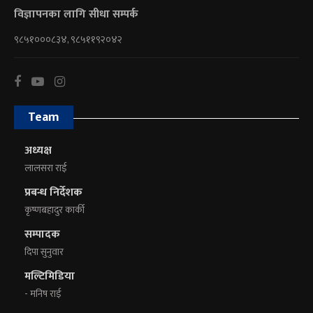
विज्ञापनका लागि सीधा सम्पर्क
९८५१०००८३४, ९८५११९२०४२
Team
अध्यक्ष
लालसरा राई
प्रबन्ध निर्देशक
कृष्णबहादुर कार्की
सम्पादक
दिपा सुनुवार
मल्टिमिडिया
- मनिष राई