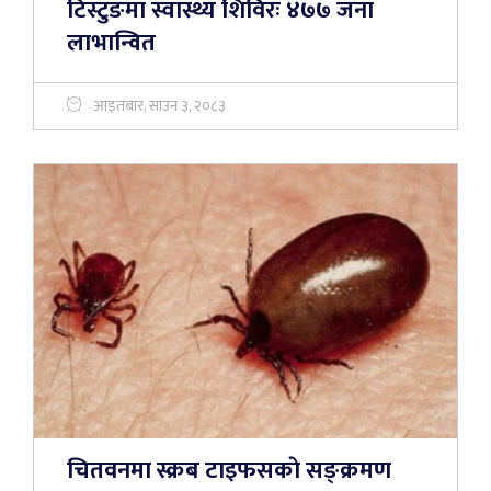
टिस्टुङमा स्वास्थ्य शिविरः ४७७ जना
लाभान्वित
आइतबार, साउन ३, २०८३
चितवनमा स्क्रब टाइफसकाे सङ्क्रमण