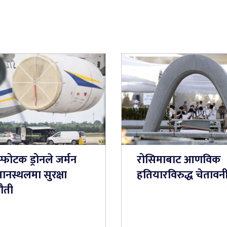
्फोटक ड्रोनले जर्मन
रोसिमाबाट आणविक
ानस्थलमा सुरक्षा
हतियारविरुद्ध चेतावन
ौती