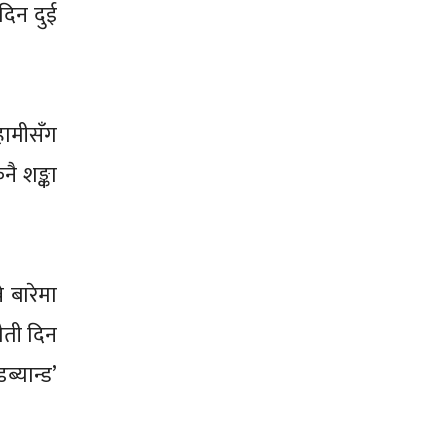
दिन दुई
हामीसँग
ै शङ्का
 बारेमा
ौती दिन
्यान्ड’