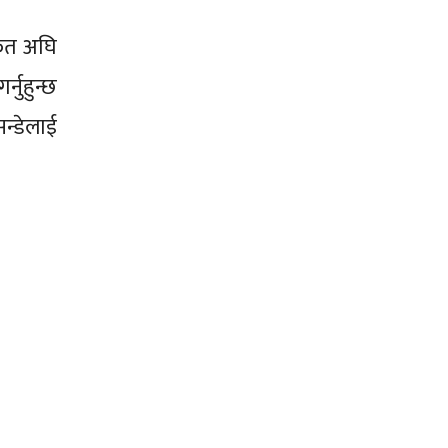
्फत अघि
्नुहुन्छ
सन्डेलाई