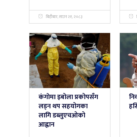
बिहीबार, साउन २१, २०८३
कंगाेमा इबोला प्रकोपसँग
निर
लड्न थप सहयोगका
हस
लागि डब्लुएचओको
आह्वान