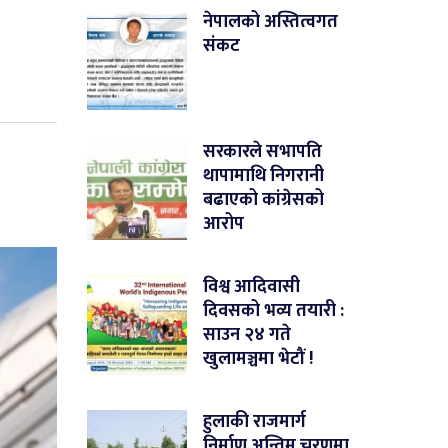
नेपालको अस्तित्वगत
संकट
सरकारले सभापति
थापामाथि निगरानी
बढाएको कांग्रेसको
आरोप
विश्व आदिवासी
दिवसको भव्य तयारी :
साउन २४ गते
खुलामञ्चमा भेटौं !
हुलाकी राजमार्ग
निर्माण अन्तिम चरणमा,