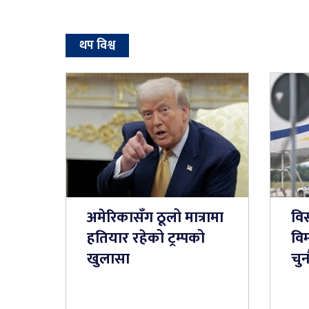
थप विश्व
अमेरिकासँग ठूलो मात्रामा
विस
हतियार रहेको ट्रम्पको
विम
खुलासा
चुन