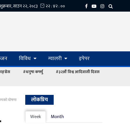
्‍जन
विविध
ग्यालरी
इपेपर
ङ्ग्रेस
#धनुषा कर्फ्यु
#३२औं विश्व आदिवासी दिवस
लोकप्रिय
्रम्पको घोषणा
र
Week
Month