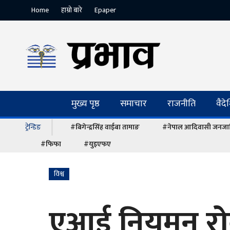
Home
हाम्रो बारे
Epaper
मुख्य पृष्ठ
समाचार
राजनीति
वैद
ट्रेन्डिङ
#बिगेन्द्रसिंह वाईबा तामाङ
#नेपाल आदिवासी जनजात
#फिफा
#युइएफए
विश्व
एआई नियमन रोक्