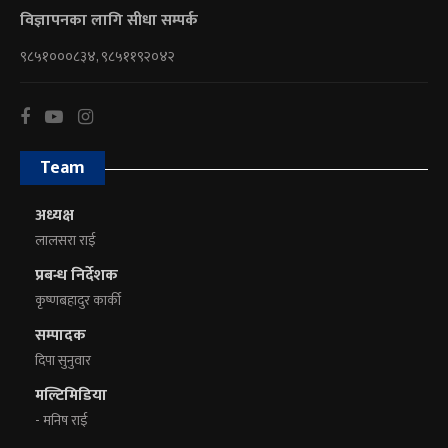
विज्ञापनका लागि सीधा सम्पर्क
९८५१०००८३४, ९८५११९२०४२
Team
अध्यक्ष
लालसरा राई
प्रबन्ध निर्देशक
कृष्णबहादुर कार्की
सम्पादक
दिपा सुनुवार
मल्टिमिडिया
- मनिष राई