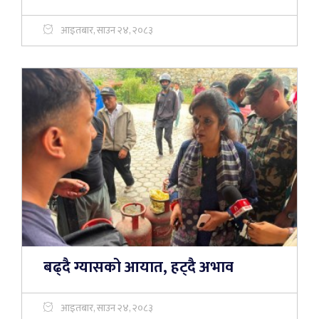
आइतबार, साउन २४, २०८३
बढ्दै ग्यासको आयात, हट्दै अभाव
आइतबार, साउन २४, २०८३