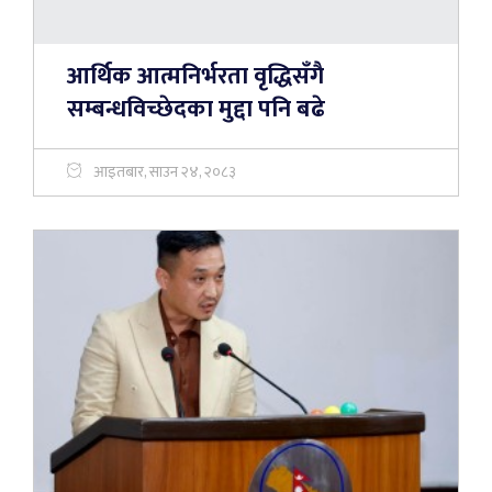
आर्थिक आत्मनिर्भरता वृद्धिसँगै
सम्बन्धविच्छेदका मुद्दा पनि बढे
आइतबार, साउन २४, २०८३