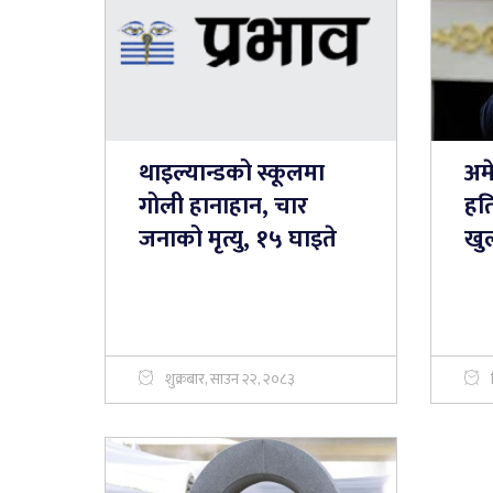
थाइल्यान्डको स्कूलमा
अमे
गोली हानाहान, चार
हति
जनाको मृत्यु, १५ घाइते
खु
शुक्रबार, साउन २२, २०८३