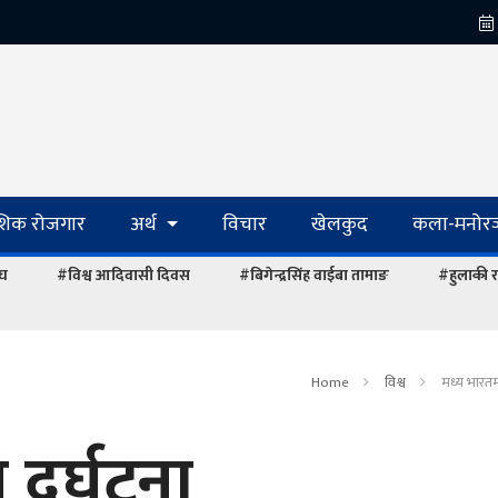
ेशिक रोजगार
अर्थ
विचार
खेलकुद
कला-मनोरञ
ंघ
#विश्व आदिवासी दिवस
#बिगेन्द्रसिंह वाईबा तामाङ
#हुलाकी र
Home
विश्व
मध्य भारतमा
दुर्घटना