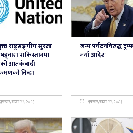
ुक्त राष्ट्रसङ्घीय सुरक्षा
जन्म पर्यटनविरुद्ध ट्रम्
षद्द्वारा पाकिस्तानमा
नयाँ आदेश
को आतकंवादी
्रमणको निन्दा
शुक्रबार, साउन २२, २०८३
शुक्रबार, साउन २२, २०८३