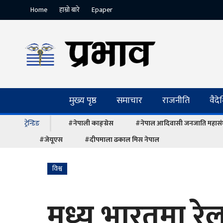
Home
हाम्रो बारे
Epaper
मुख्य पृष्ठ
समाचार
राजनीति
वैद
ट्रेन्डिङ
#नेपाली काङ्ग्रेस
#नेपाल आदिवासी जनजाति महास
#जेयूएस
#दीपमाला ढकाल मिस नेपाल
विश्व
मध्य भारतमा रेल 