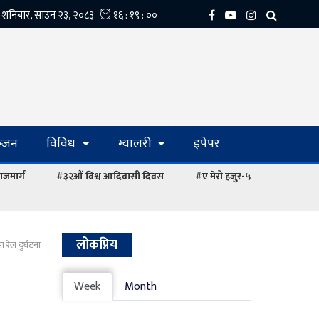
्‍जन
विविध
ग्यालरी
इपेपर
ाजमार्ग
#३२औं विश्व आदिवासी दिवस
#ए मेरो हजुर-५
लोकप्रिय
 रेल दुर्घटना
Week
Month