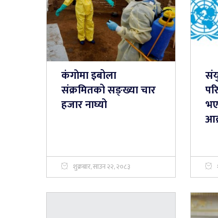
कंगाेमा इबोला
संय
संक्रमितको सङ्ख्या चार
परि
हजार नाघ्यो
भए
आक
शुक्रबार, साउन २२, २०८३