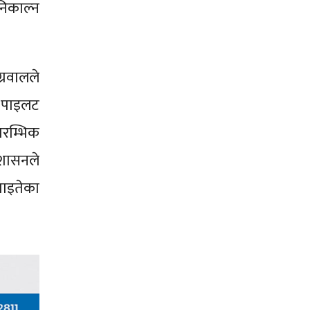
निकाल्न
्रवालले
ह–पाइलट
ारम्भिक
शासनले
घाइतेका