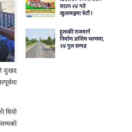
साउन २४ गते
खुलामञ्चमा भेटौं !
हुलाकी राजमार्ग
निर्माण अन्तिम चरणमा,
२४ पुल सम्पन्न
ो दुःखद
पूर्वमा
को थियो
ँसम्मको