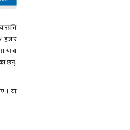
ारप्रति
१४ हजार
 यात्रा
ेका छन्,
िए । यो