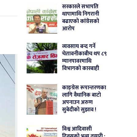
सरकारले सभापति
थापामाथि निगरानी
बढाएको कांग्रेसको
आरोप
व्यवसाय बन्द गर्ने
चेतावनीकाबीच थप ८९
म्यानपावरमाथि
विभागको कारबाही
काङ्ग्रेस रूपान्तरणका
लागि वैधानिक बाटो
अपनाउन अरुण
सुबेदीको सुझाव !
विश्व आदिवासी
दिवसको भव्य तयारी :