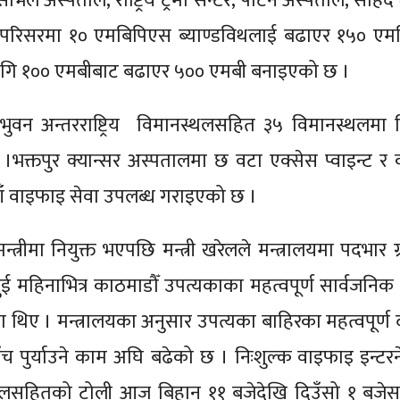
 सिभिल अस्पताल, राष्ट्रिय ट्रमा सेन्टर, पाटन अस्पताल, सहिद 
मन्दिर परिसरमा १० एमबिपिएस ब्याण्डविथलाई बढाएर १५० ए
का लागि १०० एमबीबाट बढाएर ५०० एमबी बनाइएको छ ।
रिभुवन अन्तरराष्ट्रिय विमानस्थलसहित ३५ विमानस्थलमा न
।भक्तपुर क्यान्सर अस्पतालमा छ वटा एक्सेस प्वाइन्ट र की
याँ वाइफाइ सेवा उपलब्ध गराइएको छ ।
त्रीमा नियुक्त भएपछि मन्त्री खरेलले मन्त्रालयमा पदभार 
 दुई महिनाभित्र काठमाडौँ उपत्यकाका महत्वपूर्ण सार्वजनिक
ेका थिए । मन्त्रालयका अनुसार उपत्यका बाहिरका महत्वपूर्ण
च पुर्याउने काम अघि बढेको छ । निःशुल्क वाइफाइ इन्टरन
रेलसहितको टोली आज बिहान ११ बजेदेखि दिउँसो १ बजेसम