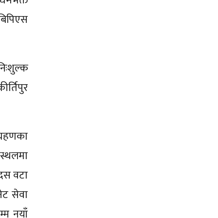
धर्मभक्त
मबिपिएस
िःशुल्क
र्तिपुर
ग्रहणका
 स्थलमा
 दस वटा
ेट सेवा
्म नयाँ