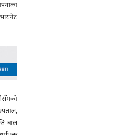
गोपनाका
 भायनेट
नीसँगको
स्पताल,
्ति बाल