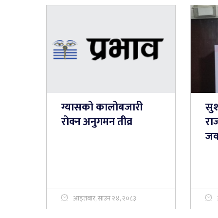
ग्यासको कालोबजारी
सु
रोक्न अनुगमन तीव्र
राज
जव
आइतबार, साउन २४, २०८३