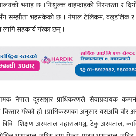
न्त्रालयको भनाइ छ ।निःशुल्क वाइफाइको निरन्तरता र दि
ीसँग सम्झौता भइसकेको छ । नेपाल टेलिकम, वल्र्डलि‌ंक र
ा लागि सहकार्य गरेका छन् ।
यामक नेपाल दूरसञ्चार प्राधिकरणले सेवाप्रदायक कम्प
ँच विस्तार गरेको हो ।प्राधिकरणका अनुसार यसअघि वीर अ
ल, त्रिवि शिक्षण अस्पताल महाराजगञ्ज, टेकु अस्पताल, कान