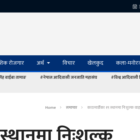
ेशिक रोजगार
अर्थ
विचार
खेलकुद
कला-मनोरञ
रसिंह वाईबा तामाङ
#नेपाल आदिवासी जनजाति महासंघ
#विश्व आदिवासी
Home
समाचार
काठमाडौँका १९ स्थानमा निःशुल्क वाइ
स्थानमा निःशुल्क