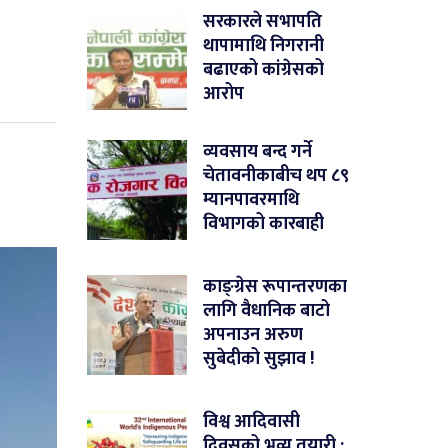
सरकारले सभापति
थापामाथि निगरानी
बढाएको कांग्रेसको
आरोप
व्यवसाय बन्द गर्ने
चेतावनीकाबीच थप ८९
म्यानपावरमाथि
विभागको कारबाही
काङ्ग्रेस रूपान्तरणका
लागि वैधानिक बाटो
अपनाउन अरुण
सुबेदीको सुझाव !
विश्व आदिवासी
दिवसको भव्य तयारी :