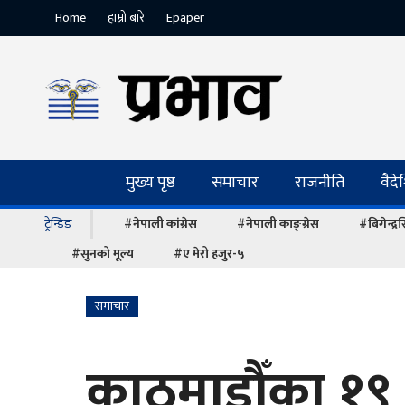
Home
हाम्रो बारे
Epaper
मुख्य पृष्ठ
समाचार
राजनीति
वैद
ट्रेन्डिङ
#नेपाली कांग्रेस
#नेपाली काङ्ग्रेस
#बिगेन्द्
#सुनको मूल्य
#ए मेरो हजुर-५
समाचार
काठमाडौँका १९ 