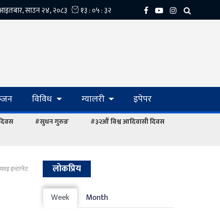
्‍जन
विविध
ग्यालरी
इपेपर
 दिवस
#सुधन गुरुङ
#३२औं विश्व आदिवासी दिवस
लोकप्रिय
फाइ इन्टरनेट
Week
Month