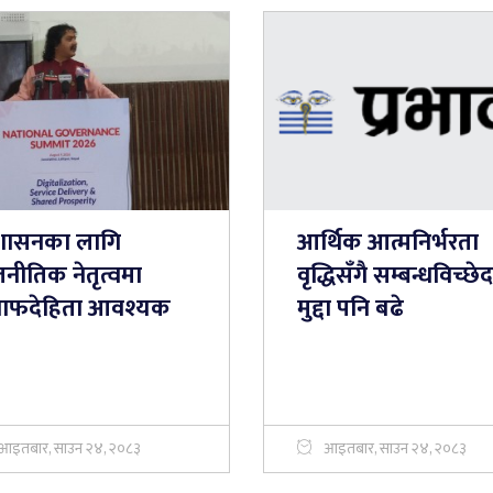
शासनका लागि
आर्थिक आत्मनिर्भरता
नीतिक नेतृत्वमा
वृद्धिसँगै सम्बन्धविच्छ
ाफदेहिता आवश्यक
मुद्दा पनि बढे
आइतबार, साउन २४, २०८३
आइतबार, साउन २४, २०८३