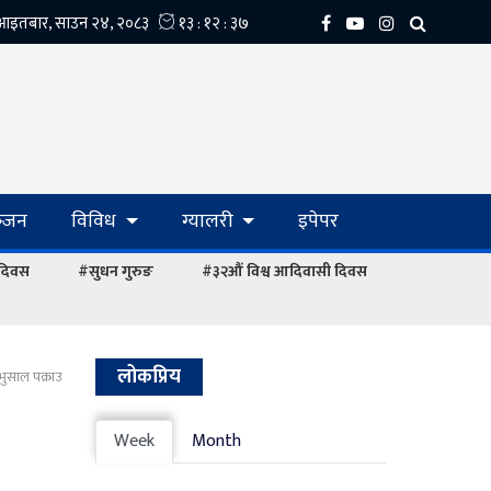
्‍जन
विविध
ग्यालरी
इपेपर
 दिवस
#सुधन गुरुङ
#३२औं विश्व आदिवासी दिवस
लोकप्रिय
ुसाल पक्राउ
Week
Month