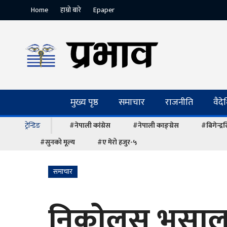
Home
हाम्रो बारे
Epaper
मुख्य पृष्ठ
समाचार
राजनीति
वैद
ट्रेन्डिङ
#नेपाली कांग्रेस
#नेपाली काङ्ग्रेस
#बिगेन्द्
#सुनको मूल्य
#ए मेरो हजुर-५
समाचार
निकोलस भुसाल 