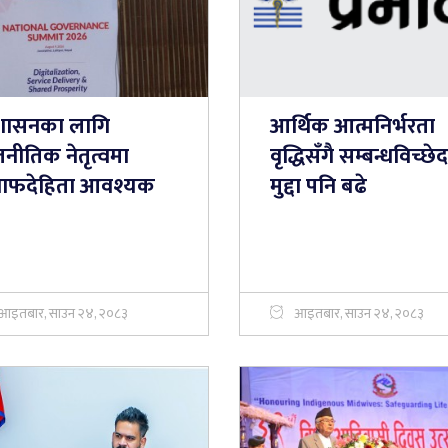
शासनका लागि
आर्थिक आत्मनिर्भरता
नीतिक नेतृत्वमा
वृद्धिसँगै सम्बन्धविच्छ
ाफदेहिता आवश्यक
मुद्दा पनि बढे
आइतबार, साउन २४, २०८३
आइतबार, साउन २४, २०८३