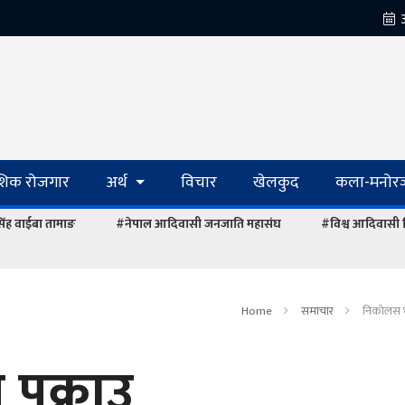
ेशिक रोजगार
अर्थ
विचार
खेलकुद
कला-मनोरञ
रसिंह वाईबा तामाङ
#नेपाल आदिवासी जनजाति महासंघ
#विश्व आदिवासी
Home
समाचार
निकोलस भ
पक्राउ