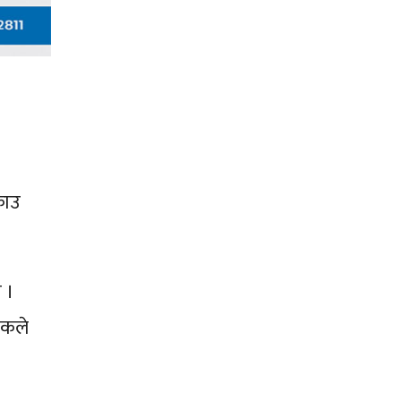
राउ
 ।
िकले