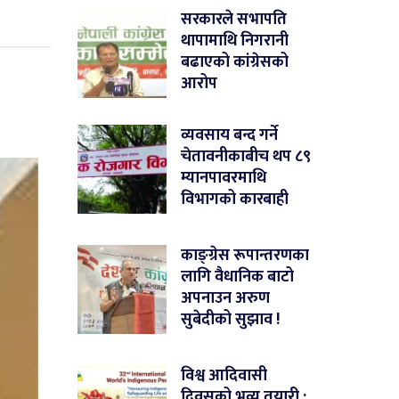
सरकारले सभापति
थापामाथि निगरानी
बढाएको कांग्रेसको
आरोप
व्यवसाय बन्द गर्ने
चेतावनीकाबीच थप ८९
म्यानपावरमाथि
विभागको कारबाही
काङ्ग्रेस रूपान्तरणका
लागि वैधानिक बाटो
अपनाउन अरुण
सुबेदीको सुझाव !
विश्व आदिवासी
दिवसको भव्य तयारी :