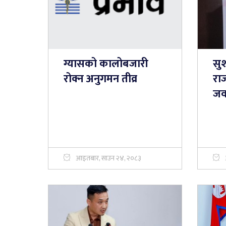
ग्यासको कालोबजारी
सु
रोक्न अनुगमन तीव्र
राज
जव
आइतबार, साउन २४, २०८३