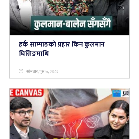
हर्क साम्पाङकाे प्रहार किन कुलमान
घिसिङमाथि
सोमबार, पुस ७, २०८२