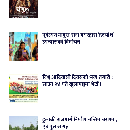
पूर्वउपसभामुख राना मगरद्वारा ‘हृदयांश’
उपन्यासकाे विमोचन
विश्व आदिवासी दिवसको भव्य तयारी :
साउन २४ गते खुलामञ्चमा भेटौं !
हुलाकी राजमार्ग निर्माण अन्तिम चरणमा,
२४ पुल सम्पन्न