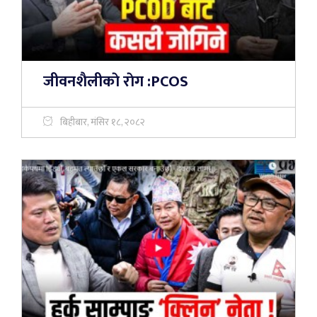
जीवनशैलीकाे राेग :PCOS
बिहीबार, मंसिर १८, २०८२