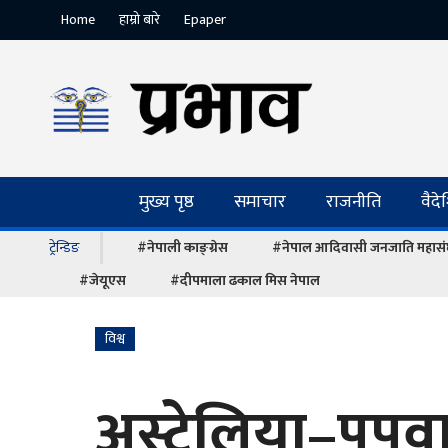
Home
हाम्रो बारे
Epaper
मुख्य पृष्ठ
समाचार
राजनीति
वैद
ट्रेन्डिङ
#नेपाली काङ्ग्रेस
#नेपाल आदिवासी जनजाति महास
#जेयूएस
#दीपमाला ढकाल मिस नेपाल
विश्व
अस्ट्रेलिया–पपुव