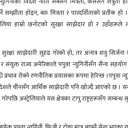
ा न्युगिनीको विदेश नीति सबैसँग मित्रता, कसैसँग शत्रुता हो
र्ने सम्झौता होइन, बरु मित्रता र पारदर्शिताको प्रतीक हो 
ेलिया हाम्रो छनोटको सुरक्षा साझेदार हो र उहाँहरूले 
 सुरक्षा साझेदारी सुदृढ गरेको हो, तर अन्यत्र शत्रु सिर्जना गर
र संयुक्त राज्य अमेरिकाले पपुवा न्युगिनीसँग सैन्य सहयोग
दो प्रभाव रोक्ने रणनीतिक प्रयासका रूपमा हेरिन्छ ।पपुवा न्
देशले चीनसँग आर्थिक साझेदारी पनि खोज्दै आएको छ । स
पछि अस्ट्रेलियाले यस क्षेत्रका टापु राष्ट्रहरूसँग सम्बन्ध सु
्ड बाहेक पपुवा न्युगिनी, फिजी र टोङ्गा मात्र आफ्नै सेना भएका राष्ट