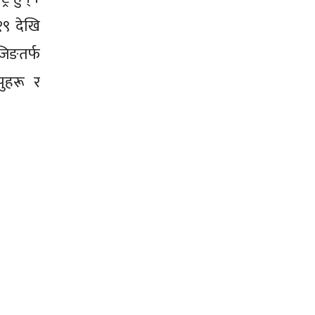
१९ देखि
जिङतर्फ
ुहरू र