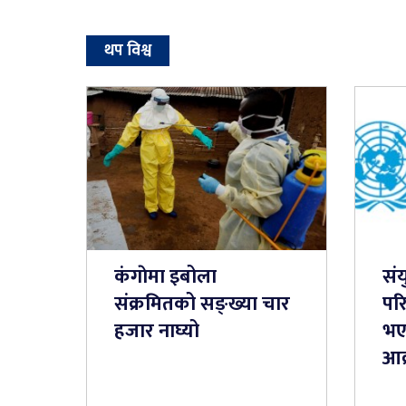
थप विश्व
कंगाेमा इबोला
संय
संक्रमितको सङ्ख्या चार
परि
हजार नाघ्यो
भए
आक