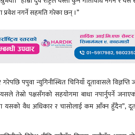
यो। “हाम्रा दुवै राष्ट्रले यस्तो कुनै गतिविधि नगर्ने र यस
ा प्रवेश नगर्ने सहमति गरेका छन् ।”
गरेपछि पपुवा न्युगिनीस्थित चिनियाँ दूतावासले विज्ञप्ति जा
र यसले तेस्रो पक्षसँगको सहयोगमा बाधा नपार्नुपर्ने जनाए
्न वा यसको वैध अधिकार र चासोलाई कम आँक्न हुँदैन”, दू