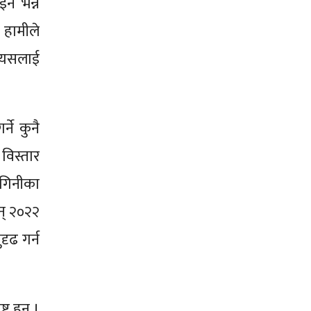
इन भन्ने
। हामीले
त्यसलाई
्ने कुनै
 विस्तार
युगिनीका
न् २०२२
दृढ गर्न
्र हुन् ।