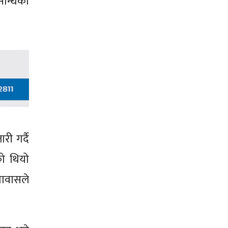
 सन्धिको
री गर्दै
को थियो
तावासले