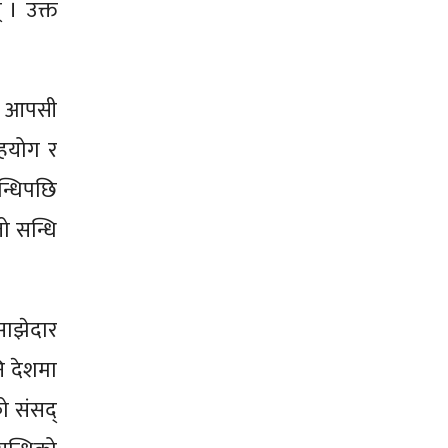
 । उक्त
लाई आपसी
सहयोग र
न्धिपछि
तो सन्धि
 साझेदार
नि देशमा
को संसद्