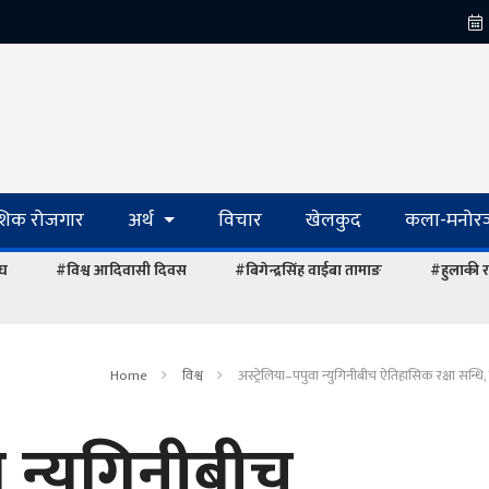
ेशिक रोजगार
अर्थ
विचार
खेलकुद
कला-मनोरञ
ंघ
#विश्व आदिवासी दिवस
#बिगेन्द्रसिंह वाईबा तामाङ
#हुलाकी र
Home
विश्व
अस्ट्रेलिया–पपुवा न्युगिनीबीच ऐतिहासिक रक्षा सन्धि, 
ा न्युगिनीबीच