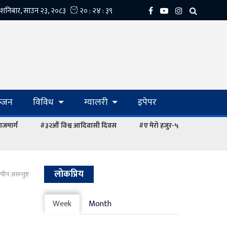
्‍जन
विविध
ग्यालरी
इपेपर
ाजमार्ग
#३२औं विश्व आदिवासी दिवस
#ए मेरो हजुर-५
लोकप्रिय
चीन असन्तुष्ट
Week
Month