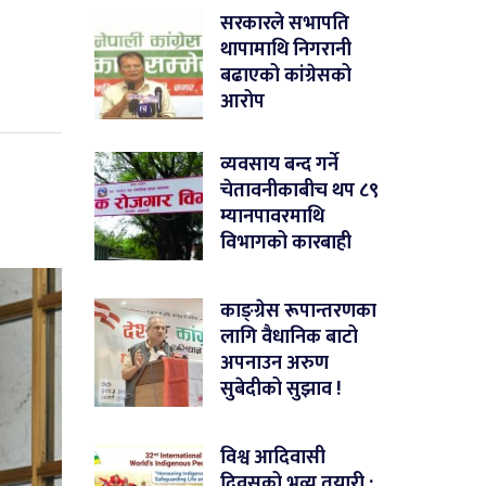
सरकारले सभापति
थापामाथि निगरानी
बढाएको कांग्रेसको
आरोप
व्यवसाय बन्द गर्ने
चेतावनीकाबीच थप ८९
म्यानपावरमाथि
विभागको कारबाही
काङ्ग्रेस रूपान्तरणका
लागि वैधानिक बाटो
अपनाउन अरुण
सुबेदीको सुझाव !
विश्व आदिवासी
दिवसको भव्य तयारी :