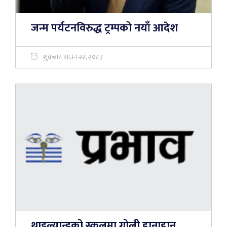
जन्म पर्यटनविरुद्ध ट्रम्पको नयाँ आदेश
शुक्रबार, साउन २२, २०८३
थाइल्यान्डको स्कूलमा गोली हानाहान,