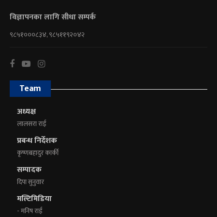
विज्ञापनका लागि सीधा सम्पर्क
९८५१०००८३४, ९८५११९२०४२
Team
अध्यक्ष
लालसरा राई
प्रबन्ध निर्देशक
कृष्णबहादुर कार्की
सम्पादक
दिपा सुनुवार
मल्टिमिडिया
- मनिष राई