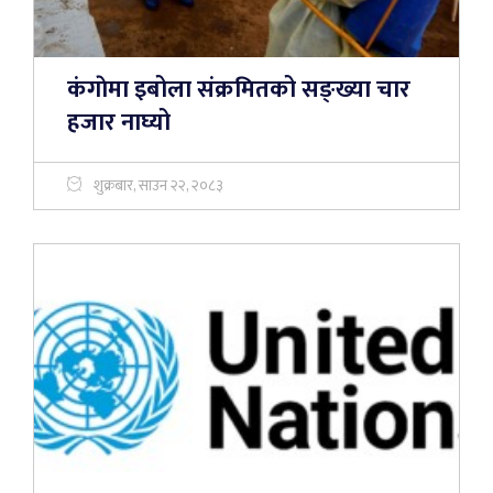
कंगाेमा इबोला संक्रमितको सङ्ख्या चार
हजार नाघ्यो
शुक्रबार, साउन २२, २०८३