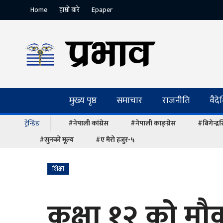
Home
हाम्रो बारे
Epaper
मुख्य पृष्ठ
समाचार
राजनीति
वैद
ट्रेन्डिङ
#नेपाली कांग्रेस
#नेपाली काङ्ग्रेस
#बिगेन्द्
#सुनको मूल्य
#ए मेरो हजुर-५
शिक्षा
कक्षा १२ को मौ