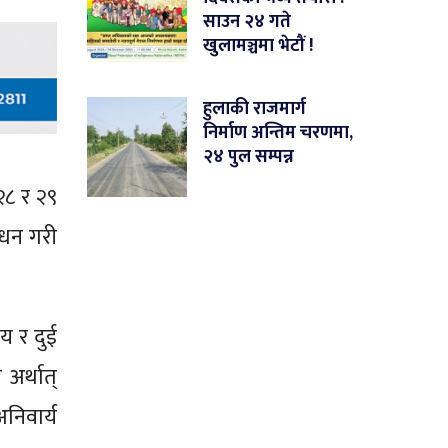
साउन २४ गते
खुलामञ्चमा भेटौं !
हुलाकी राजमार्ग
निर्माण अन्तिम चरणमा,
२४ पुल सम्पन्न
 २८ र २९
ोधन गरी
षय र दुई
अर्थात्
अनिवार्य