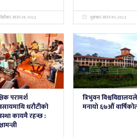
बिहीबार, साउन २१, २०८३
शुक्रबार, साउन १५, २०८३
्षिक परामर्श
त्रिभुवन विश्वविद्यालयल
यवसायमाथि धरौटीको
मनायो ६७औँ वार्षिकोत
वस्था कायमै रहन्छ :
षामन्त्री