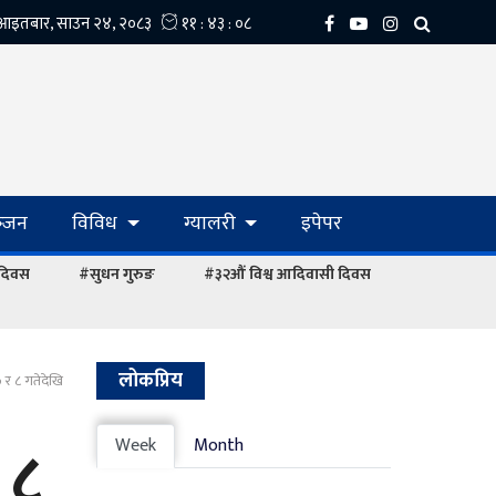
्‍जन
विविध
ग्यालरी
इपेपर
 दिवस
#सुधन गुरुङ
#३२औं विश्व आदिवासी दिवस
लोकप्रिय
 र ८ गतेदेखि
 ८
Week
Month