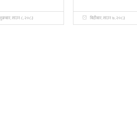
शुक्रबार, साउन ८, २०८३
बिहीबार, साउन ७, २०८३