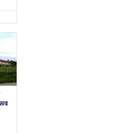
े
्सव