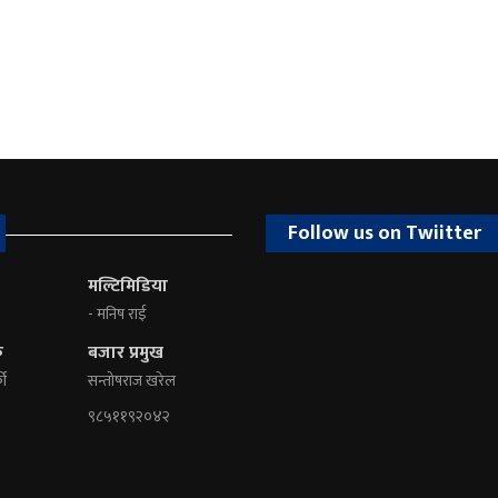
Follow us on Twiitter
मल्टिमिडिया
- मनिष राई
क
बजार प्रमुख
की
सन्तोषराज खरेल
९८५११९२०४२