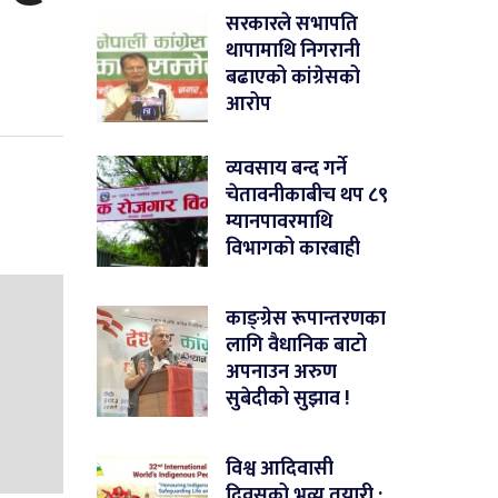
सरकारले सभापति
थापामाथि निगरानी
बढाएको कांग्रेसको
आरोप
व्यवसाय बन्द गर्ने
चेतावनीकाबीच थप ८९
म्यानपावरमाथि
विभागको कारबाही
काङ्ग्रेस रूपान्तरणका
लागि वैधानिक बाटो
अपनाउन अरुण
सुबेदीको सुझाव !
विश्व आदिवासी
दिवसको भव्य तयारी :