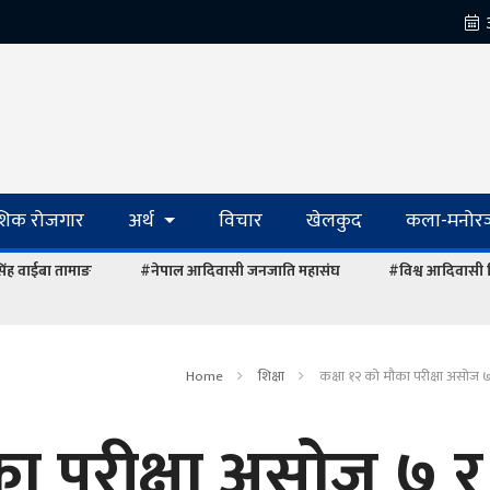
ेशिक रोजगार
अर्थ
विचार
खेलकुद
कला-मनोरञ
रसिंह वाईबा तामाङ
#नेपाल आदिवासी जनजाति महासंघ
#विश्व आदिवासी
Home
शिक्षा
कक्षा १२ को मौका परीक्षा असोज ७
का परीक्षा असोज ७ र