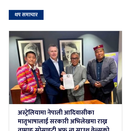
थप समाचार
अस्ट्रेलियामा नेपाली आदिवासीका
मातृभाषालाई सरकारी अभिलेखमा राख्न
तामाङ सोसाइटी अफ न्यु साउथ वेल्सको