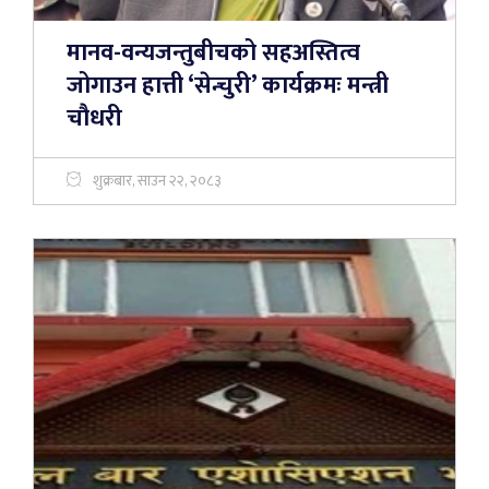
मानव-वन्यजन्तुबीचको सहअस्तित्व
जोगाउन हात्ती ‘सेन्चुरी’ कार्यक्रमः मन्त्री
चौधरी
शुक्रबार, साउन २२, २०८३