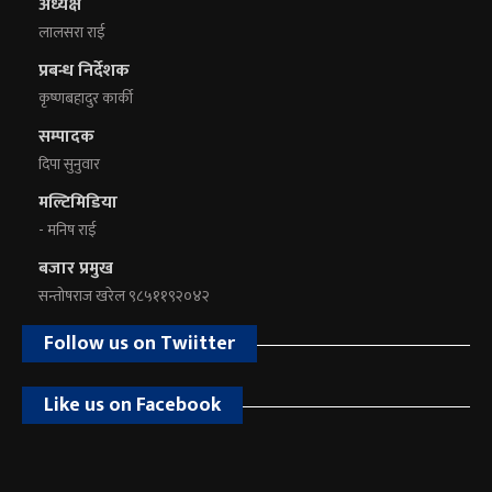
अध्यक्ष
लालसरा राई
प्रबन्ध निर्देशक
कृष्णबहादुर कार्की
सम्पादक
दिपा सुनुवार
मल्टिमिडिया
- मनिष राई
बजार प्रमुख
सन्तोषराज खरेल ९८५११९२०४२
Follow us on Twiitter
Like us on Facebook