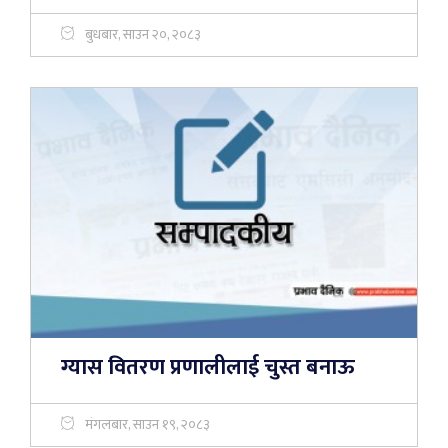
बुधबार, साउन २०, २०८३
ग्यास वितरण प्रणालीलाई चुस्त बनाऊ
मंगलबार, साउन १९, २०८३