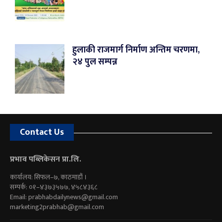
हुलाकी राजमार्ग निर्माण अन्तिम चरणमा,
२४ पुल सम्पन्न
Contact Us
प्रभाव पब्लिकेसन प्रा.लि.
कार्यालय: सिफल–७, काठमाडौं ।
सम्पर्क: ०१–४३७३५७७, ४५८४३६८
Email:
prabhabdailynews@gmail.com
marketing2prabhab@gmail.com