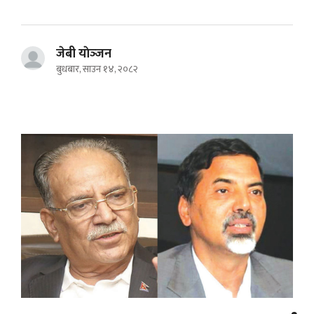
जेबी याेञ्‍जन
बुधबार, साउन १४, २०८२