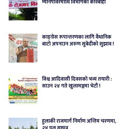
म्यानपावरमाथि विभागको कारबाही
काङ्ग्रेस रूपान्तरणका लागि वैधानिक
बाटो अपनाउन अरुण सुबेदीको सुझाव !
विश्व आदिवासी दिवसको भव्य तयारी :
साउन २४ गते खुलामञ्चमा भेटौं !
हुलाकी राजमार्ग निर्माण अन्तिम चरणमा,
२४ पुल सम्पन्न