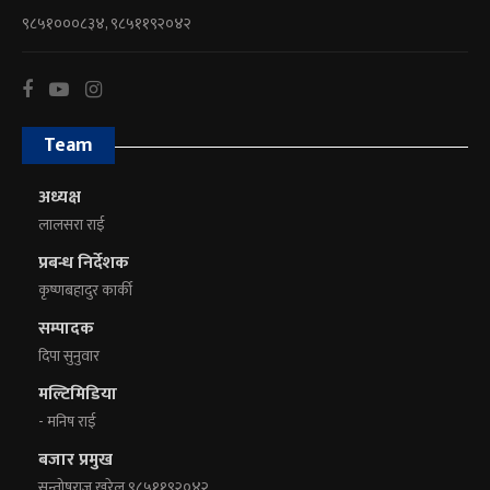
९८५१०००८३४, ९८५११९२०४२
Team
अध्यक्ष
लालसरा राई
प्रबन्ध निर्देशक
कृष्णबहादुर कार्की
सम्पादक
दिपा सुनुवार
मल्टिमिडिया
- मनिष राई
बजार प्रमुख
सन्तोषराज खरेल ९८५११९२०४२