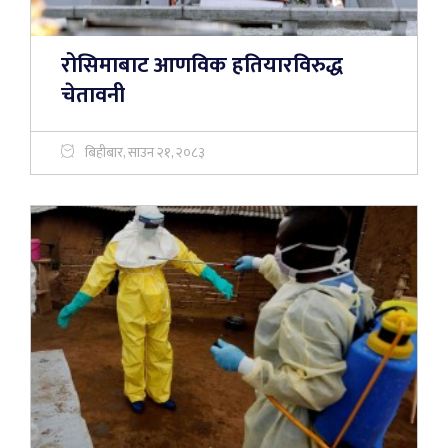
रोसिमाबाट आणविक हतियारविरुद्ध
चेतावनी
बिहीबार, साउन २१, २०८३