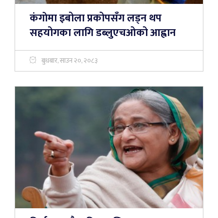
कंगाेमा इबोला प्रकोपसँग लड्न थप
सहयोगका लागि डब्लुएचओको आह्वान
बुधबार, साउन २०, २०८३