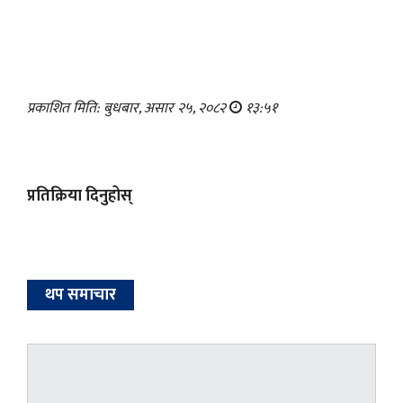
प्रकाशित मिति: बुधबार, असार २५, २०८२
१३:५१
प्रतिक्रिया दिनुहोस्
थप समाचार