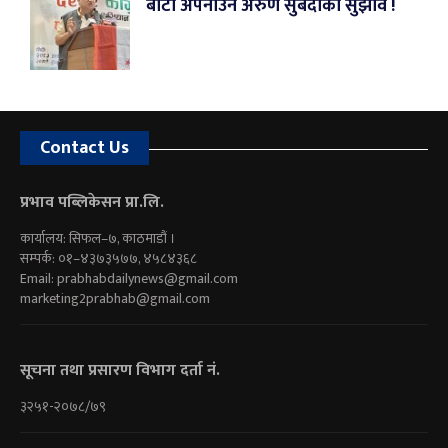
बाटो अपनाउन अरुण सुबेदीको सुझाव !
Contact Us
प्रभाव पब्लिकेसन प्रा.लि.
कार्यालय: सिफल–७, काठमाडौं ।
सम्पर्क: ०१–४३७३५७७, ४५८४३६८
Email:
prabhabdailynews@gmail.com
marketing2prabhab@gmail.com
सूचना तथा प्रसारण विभाग दर्ता नं.
३२५१-२०७८/७९