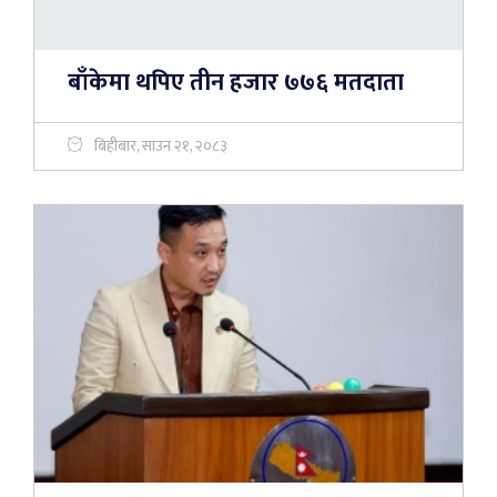
बाँकेमा थपिए तीन हजार ७७६ मतदाता
बिहीबार, साउन २१, २०८३