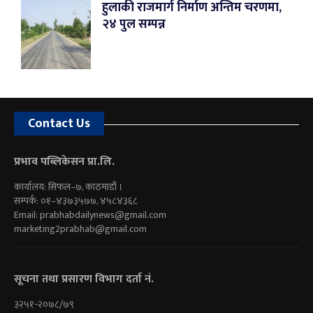
हुलाकी राजमार्ग निर्माण अन्तिम चरणमा,
२४ पुल सम्पन्न
Contact Us
प्रभाव पब्लिकेसन प्रा.लि.
कार्यालय: सिफल–७, काठमाडौं ।
सम्पर्क: ०१–४३७३५७७, ४५८४३६८
Email:
prabhabdailynews@gmail.com
marketing2prabhab@gmail.com
सूचना तथा प्रसारण विभाग दर्ता नं.
३२५१-२०७८/७९