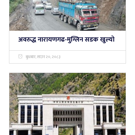
अवरुद्ध नारायणगढ-मुग्लिन सडक खुल्यो
बुधबार, साउन २०, २०८३