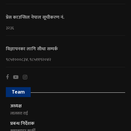
प्रेस काउन्सिल नेपाल सूचीकरण नं.
३२३६
विज्ञापनका लागि सीधा सम्पर्क
९८५१०००८३४, ९८५११९२०४२
Team
अध्यक्ष
लालसरा राई
प्रबन्ध निर्देशक
कृष्णबहादुर कार्की