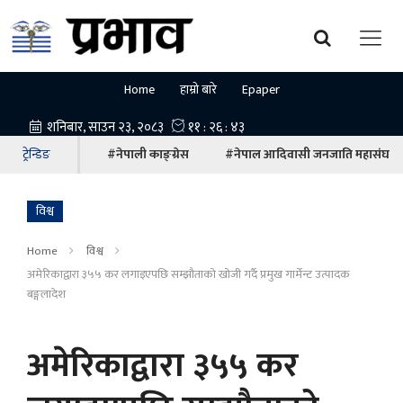
Home
हाम्रो बारे
Epaper
ट्रेन्डिङ
#नेपाली काङ्ग्रेस
#नेपाल आदिवासी जनजाति महासंघ
विश्व
Home
विश्व
अमेरिकाद्वारा ३५५ कर लगाइएपछि सम्झौताको खोजी गर्दै प्रमुख गार्मेन्ट उत्पादक
बङ्गलादेश
अमेरिकाद्वारा ३५५ कर