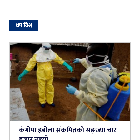
थप विश्व
कंगाेमा इबोला संक्रमितको सङ्ख्या चार
हजार नाघ्यो