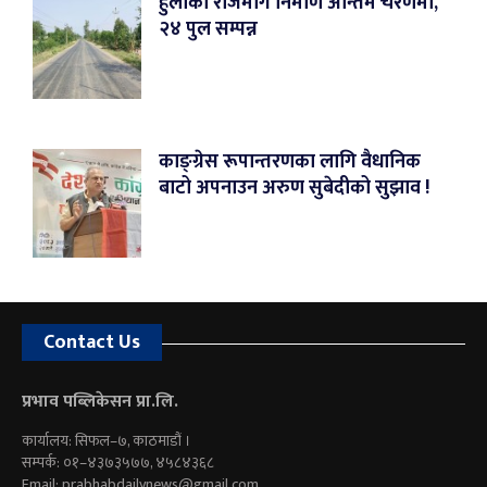
हुलाकी राजमार्ग निर्माण अन्तिम चरणमा,
२४ पुल सम्पन्न
काङ्ग्रेस रूपान्तरणका लागि वैधानिक
बाटो अपनाउन अरुण सुबेदीको सुझाव !
Contact Us
प्रभाव पब्लिकेसन प्रा.लि.
कार्यालय: सिफल–७, काठमाडौं ।
सम्पर्क: ०१–४३७३५७७, ४५८४३६८
Email:
prabhabdailynews@gmail.com