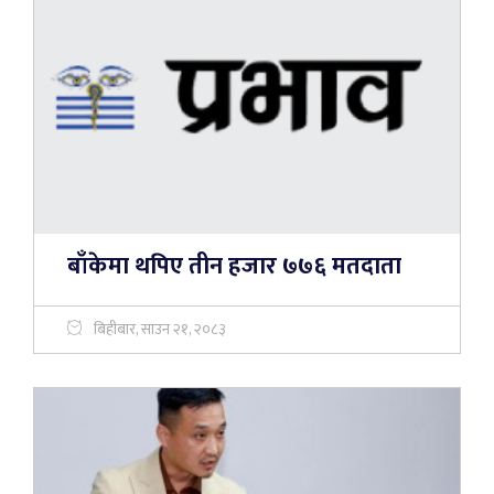
बाँकेमा थपिए तीन हजार ७७६ मतदाता
बिहीबार, साउन २१, २०८३