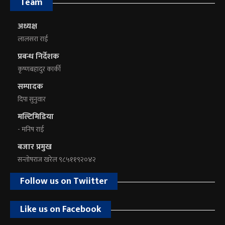
Team
अध्यक्ष
लालसरा राई
प्रबन्ध निर्देशक
कृष्णबहादुर कार्की
सम्पादक
दिपा सुनुवार
मल्टिमिडिया
- मनिष राई
बजार प्रमुख
सन्तोषराज खरेल ९८५११९२०४२
Follow us on Twiitter
Like us on Facebook