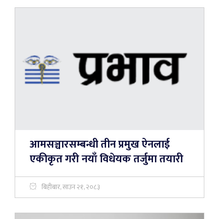
आमसञ्चारसम्बन्धी तीन प्रमुख ऐनलाई
एकीकृत गरी नयाँ विधेयक तर्जुमा तयारी
बिहीबार, साउन २१, २०८३