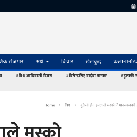
ेशिक रोजगार
अर्थ
विचार
खेलकुद
कला-मनोरञ
ंघ
#विश्व आदिवासी दिवस
#बिगेन्द्रसिंह वाईबा तामाङ
#हुलाकी र
Home
विश्व
युक्रेनी ड्रोन हमलाले मस्को विमानस्थलको
लाले मस्को