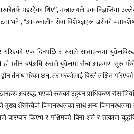
 ३५ मस्कोतर्फ गइरहेका थिए”, मन्त्रालयले एक विज्ञप्तिमा उल
पोस्टमा भने , “आपत्कालीन सेवा विशेषज्ञहरू खसेको भग्नावश
 गरिएको एक दिनपछि र रुसले सप्ताहन्तमा युक्रेनविरुद्ध
हो ।तीन वर्षअघि रुसले युक्रेनमा सैन्य आक्रमण सुरु गरेद
्रोन तैनाथ गरेका छन्, तर मस्कोलाई विरलै लक्षित गरिएको
उडानहरू अवरुद्ध भएको रुसको उड्डयन प्राधिकरण रोसाभियत
ख्य शेरेमेत्येवो विमानस्थलका साथै अन्य विमानस्थलमा ग्र
िनले बारम्बार किएभ र पश्चिमको बिना शर्त र तत्काल युद्ध