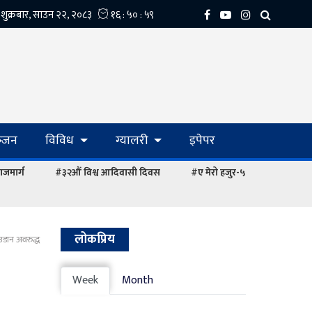
्‍जन
विविध
ग्यालरी
इपेपर
ाजमार्ग
#३२औं विश्व आदिवासी दिवस
#ए मेरो हजुर-५
लोकप्रिय
 उडान अवरुद्ध
Week
Month