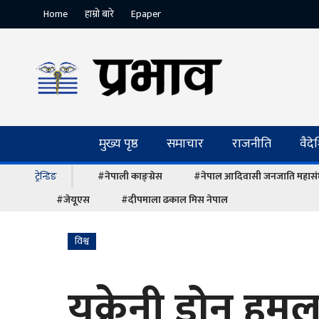
Home
हाम्रो बारे
Epaper
मुख्य पृष्ठ
समाचार
राजनीति
वैद
ट्रेन्डिङ
#नेपाली काङ्ग्रेस
#नेपाल आदिवासी जनजाति महास
#जेयूएस
#दीपमाला ढकाल मिस नेपाल
विश्व
युक्रेनी ड्रोन हम