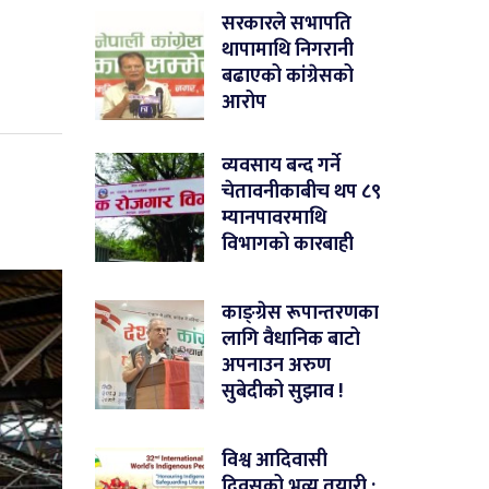
सरकारले सभापति
थापामाथि निगरानी
बढाएको कांग्रेसको
आरोप
व्यवसाय बन्द गर्ने
चेतावनीकाबीच थप ८९
म्यानपावरमाथि
विभागको कारबाही
काङ्ग्रेस रूपान्तरणका
लागि वैधानिक बाटो
अपनाउन अरुण
सुबेदीको सुझाव !
विश्व आदिवासी
दिवसको भव्य तयारी :