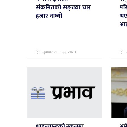
संक्रमितको सङ्ख्या चार
परि
हजार नाघ्यो
भए
आक
शुक्रबार, साउन २२, २०८३
थाइल्यान्डको स्कूलमा
अमे