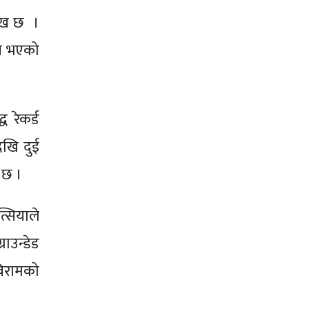
्लेख छ ।
ेष भएको
 रेकर्ड
ेखि दुई
 छ ।
्सियाले
ाउन्डेड
विरामको