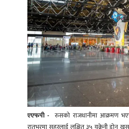
एएफपी -
रुसको राजधानीमा आक्रमण भएप
रातभरमा सहरलाई लक्षित ३५ युक्रेनी ड्रोन ख