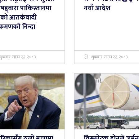
षद्द्वारा पाकिस्तानमा
नयाँ आदेश
को आतकंवादी
्रमणको निन्दा
शुक्रबार, साउन २२, २०८३
शुक्रबार, साउन २२, २०८३
रिकासँग ठूलो मात्रामा
विस्फोटक ड्रोनले जर्मन