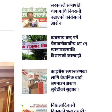
सरकारले सभापति
थापामाथि निगरानी
बढाएको कांग्रेसको
आरोप
व्यवसाय बन्द गर्ने
चेतावनीकाबीच थप ८९
म्यानपावरमाथि
विभागको कारबाही
काङ्ग्रेस रूपान्तरणका
लागि वैधानिक बाटो
अपनाउन अरुण
सुबेदीको सुझाव !
विश्व आदिवासी
दिवसको भव्य तयारी :