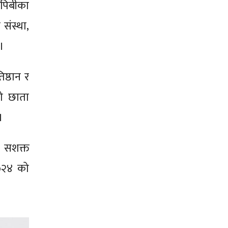
एपिबीका
 संस्था,
 ।
ष्ठान र
को छाता
 ।
ाई सशक्त
२०२४ को