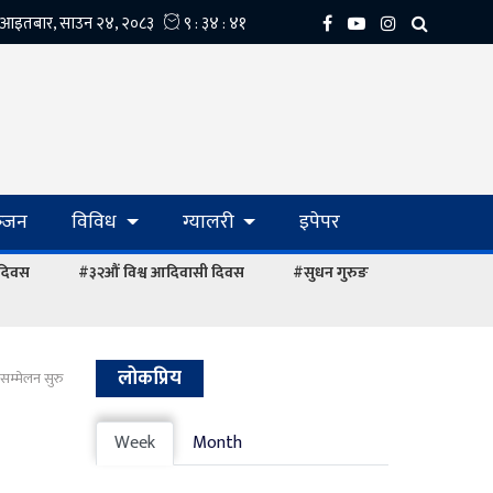
्‍जन
विविध
ग्यालरी
इपेपर
 दिवस
#३२औं विश्व आदिवासी दिवस
#सुधन गुरुङ
लोकप्रिय
सम्मेलन सुरु
Week
Month