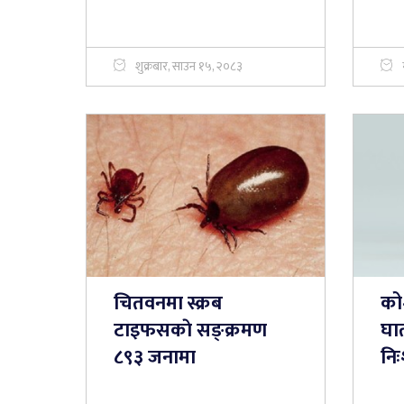
शुक्रबार, साउन १५, २०८३
चितवनमा स्क्रब
को
टाइफसकाे सङ्क्रमण
घा
८९३ जनामा
निः