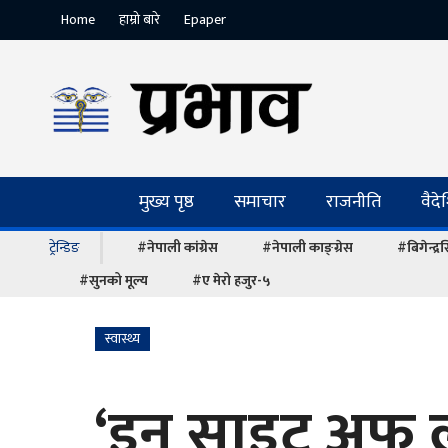
Home
हाम्रो बारे
Epaper
मुख्य पृष्ठ
समाचार
राजनीति
वैद
ट्रेन्डिङ
#नेपाली कांग्रेस
#नेपाली काङ्ग्रेस
#बिगेन्द्
#सुनको मूल्य
#ए मेरो हजुर-५
स्वास्थ्य
‘इन साइट अफ 