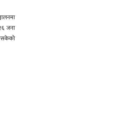
्चालनमा
 २६ जना
रिसकेको