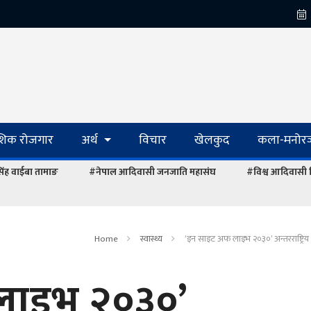
ेशिक रोजगार
अर्थ
विचार
खेलकुद
कला-मनोरञ
रसिंह वाईबा तामाङ
#नेपाल आदिवासी जनजाति महासंघ
#विश्व आदिवासी
Home
स्वास्थ्य
‘इन साइट अफ लाइभ २०३०’ अन्तरराष्ट्रिय 
लाइभ २०३०’