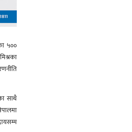
रका ५००
मिश्रका
 रणनीति
का साथै
नेपालमा
दायसम्म