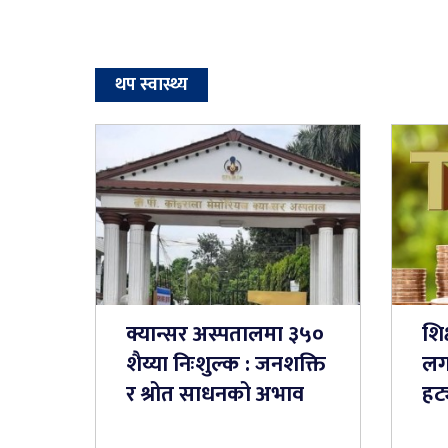
थप स्वास्थ्य
क्यान्सर अस्पतालमा ३५०
शिक्
शैय्या निःशुल्क : जनशक्ति
लग
र श्रोत साधनको अभाव
हट्