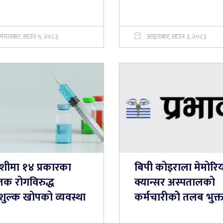
मंगलबार, साउन ५, २०८३
आइतबार, साउन ३, २०८३
शीमा १४ प्रकारका
बिपी कोइराला मेमोर
तक रोगविरुद्ध
क्यान्सर अस्पतालको
शुल्क खोपको व्यवस्था
कर्मचारीकोे तलब भुक्