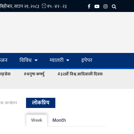
्‍जन
विविध
ग्यालरी
इपेपर
ङ्ग्रेस
#धनुषा कर्फ्यु
#३२औं विश्व आदिवासी दिवस
लोकप्रिय
क्षक आन्दोलन
Week
Month