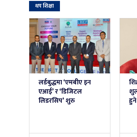
थप शिक्षा
लर्डबुद्धमा ‘एमबीए इन
शिक
एआई’ र ‘डिजिटल
शुल
लिडरसिप’ शुरु
हुने