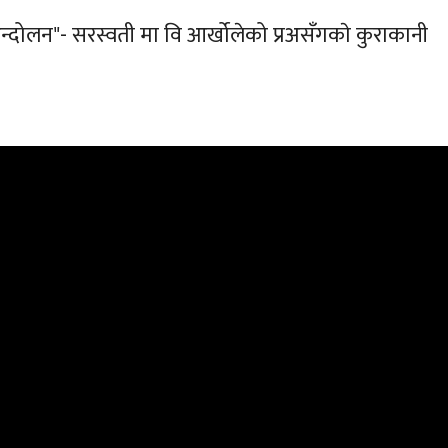
्दोलन"- सरस्वती मा वि आर्खोलेको प्रअसँगकाे कुराकानी