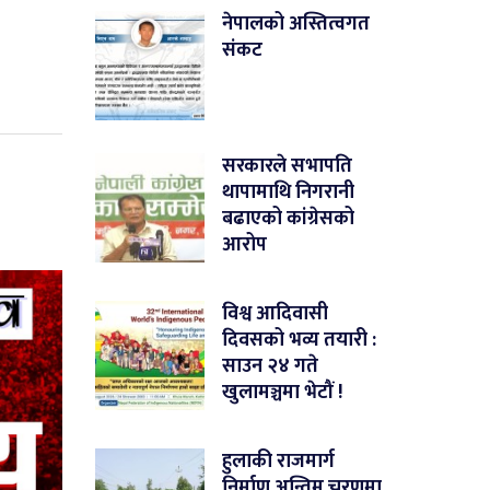
नेपालको अस्तित्वगत
संकट
सरकारले सभापति
थापामाथि निगरानी
बढाएको कांग्रेसको
आरोप
विश्व आदिवासी
दिवसको भव्य तयारी :
साउन २४ गते
खुलामञ्चमा भेटौं !
हुलाकी राजमार्ग
निर्माण अन्तिम चरणमा,