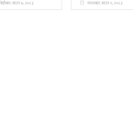
बिहीबार, साउन ७, २०८३
मंगलबार, साउन ५, २०८३