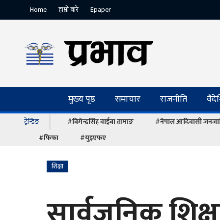
Home
हाम्रो बारे
Epaper
मुख्य पृष्ठ
समाचार
राजनीति
वैद
ट्रेन्डिङ
#बिगेन्द्रसिंह वाईबा तामाङ
#नेपाल आदिवासी जनजात
#फिफा
#युइएफए
शिक्षा
सार्वजनिक शिक्