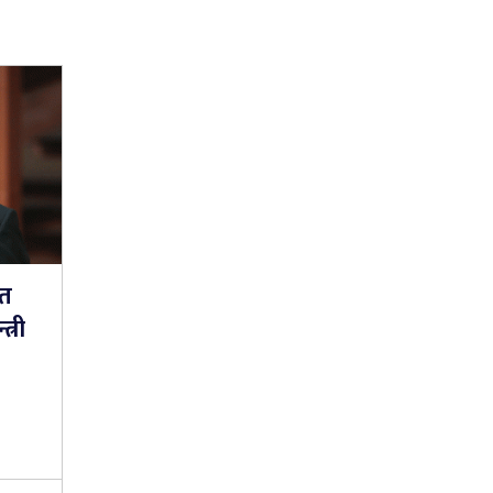
गत
्री