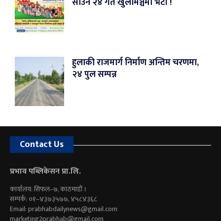
साउन २४ गते खुलामञ्चमा भेटौं !
हुलाकी राजमार्ग निर्माण अन्तिम चरणमा,
२४ पुल सम्पन्न
Contact Us
प्रभाव पब्लिकेसन प्रा.लि.
कार्यालय: सिफल–७, काठमाडौं ।
सम्पर्क: ०१–४३७३५७७, ४५८४३६८
Email:
prabhabdailynews@gmail.com
marketing2prabhab@gmail.com