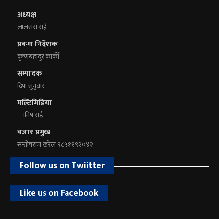
अध्यक्ष
लालसरा राई
प्रबन्ध निर्देशक
कृष्णबहादुर कार्की
सम्पादक
दिपा सुनुवार
मल्टिमिडिया
- मनिष राई
बजार प्रमुख
सन्तोषराज खरेल ९८५११९२०४२
Follow us on Twiitter
Like us on Facebook