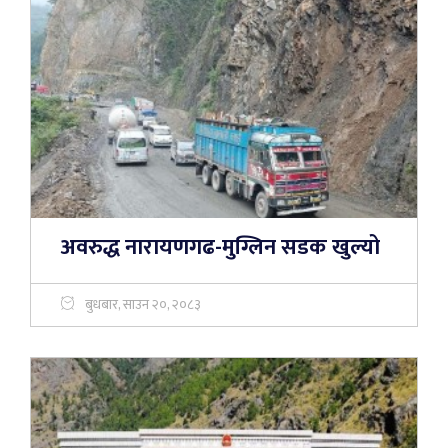
अवरुद्ध नारायणगढ-मुग्लिन सडक खुल्यो
बुधबार, साउन २०, २०८३