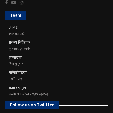
Team
अध्यक्ष
लालसरा राई
प्रबन्ध निर्देशक
कृष्णबहादुर कार्की
सम्पादक
दिपा सुनुवार
मल्टिमिडिया
- मनिष राई
बजार प्रमुख
सन्तोषराज खरेल ९८५११९२०४२
Follow us on Twiitter