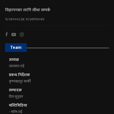
विज्ञापनका लागि सीधा सम्पर्क
९८५१०००८३४, ९८५११९२०४२
Team
अध्यक्ष
लालसरा राई
प्रबन्ध निर्देशक
कृष्णबहादुर कार्की
सम्पादक
दिपा सुनुवार
मल्टिमिडिया
- मनिष राई