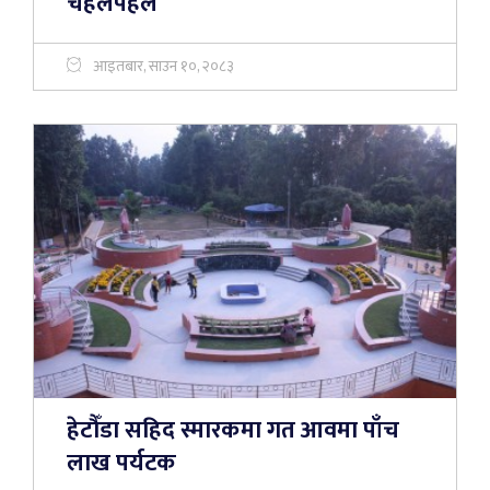
चहलपहल
आइतबार, साउन १०, २०८३
हेटौँडा सहिद स्मारकमा गत आवमा पाँच
लाख पर्यटक