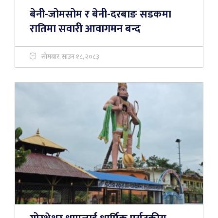
बेनी-जोमसोम र बेनी-दरबाङ सडकमा
रातिमा सवारी आवागमन बन्द
सोमबार, साउन १८, २०८३