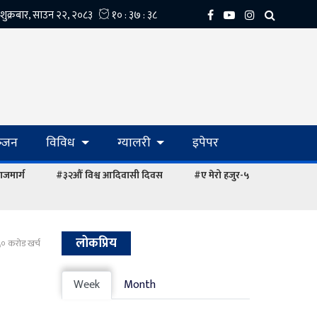
्‍जन
विविध
ग्यालरी
इपेपर
ाजमार्ग
#३२औं विश्व आदिवासी दिवस
#ए मेरो हजुर-५
लोकप्रिय
६० करोड खर्च
Week
Month