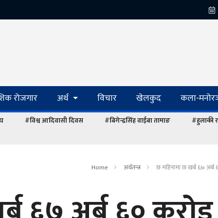
ेशिक रोजगार
अर्थ
विचार
खेलकुद
कला-मनोरञ
ंघ
#विश्व आदिवासी दिवस
#बिगेन्द्रसिंह वाईबा तामाङ
#हुलाकी र
Home
अर्थतन्त्र
छ महिनामा छ खर्ब ६७ अर्ब 
्ब ६७ अर्ब ६० करोड