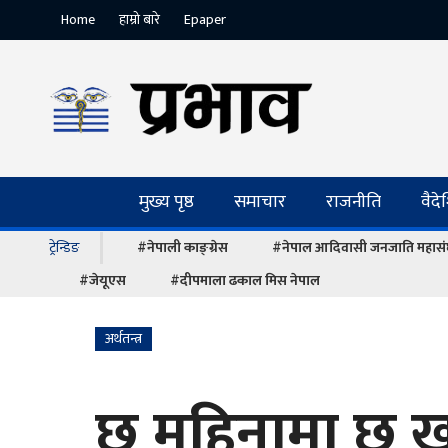
Home
हाम्रो बारे
Epaper
मुख्य पृष्ठ
समाचार
राजनीति
वैद
ट्रेन्डिङ
#नेपाली काङ्ग्रेस
#नेपाल आदिवासी जनजाति महास
#जेयूएस
#दीपमाला ढकाल मिस नेपाल
अर्थतन्त्र
छ महिनामा छ खर