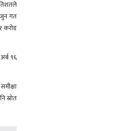
रतिशतले
 जुन गत
७१ करोड
अर्ब ९६
समीक्षा
ि स्रोत