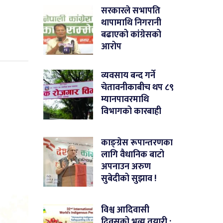
सरकारले सभापति
थापामाथि निगरानी
बढाएको कांग्रेसको
आरोप
व्यवसाय बन्द गर्ने
चेतावनीकाबीच थप ८९
म्यानपावरमाथि
विभागको कारबाही
काङ्ग्रेस रूपान्तरणका
लागि वैधानिक बाटो
अपनाउन अरुण
सुबेदीको सुझाव !
विश्व आदिवासी
दिवसको भव्य तयारी :