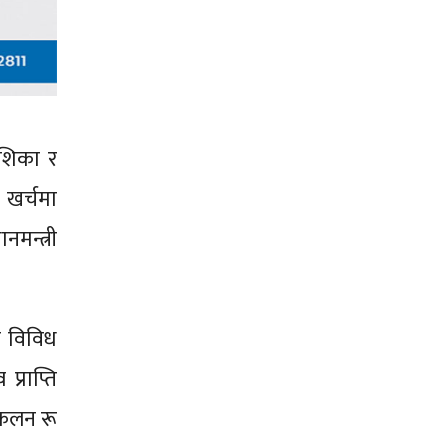
ेशिका र
 खर्चमा
नमन्त्री
ा विविध
्राप्ति
ंकलन रू