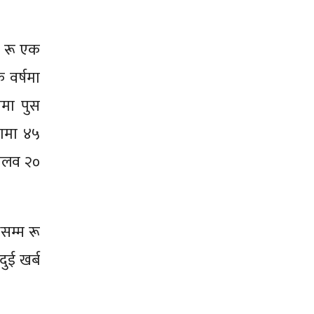
ी रू एक
 वर्षमा
ोमा पुस
नामा ४५
शमलव २०
सम्म रू
ुई खर्ब