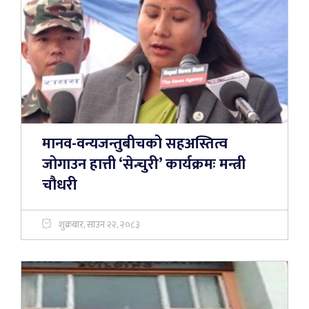
मानव-वन्यजन्तुबीचको सहअस्तित्व
जोगाउन हात्ती ‘सेन्चुरी’ कार्यक्रमः मन्त्री
चौधरी
शुक्रबार, साउन २२, २०८३