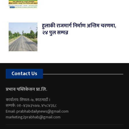
हुलाकी राजमार्ग निर्माण अन्तिम चरणमा,
२४ पुल सम्पन्न
Contact Us
प्रभाव पब्लिकेसन प्रा.लि.
कार्यालय: सिफल–७, काठमाडौं ।
सम्पर्क: ०१–४३७३५७७, ४५८४३६८
Email:
prabhabdailynews@gmail.com
marketing2prabhab@gmail.com