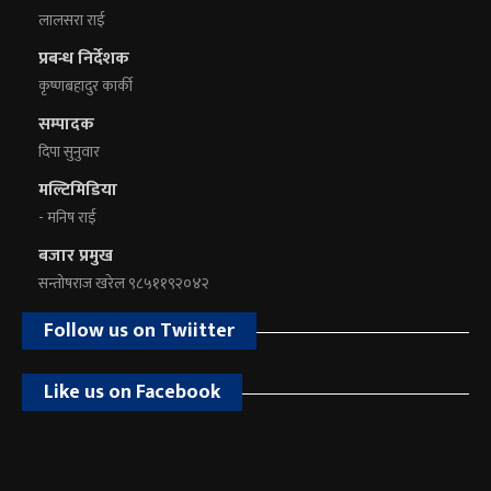
लालसरा राई
प्रबन्ध निर्देशक
कृष्णबहादुर कार्की
सम्पादक
दिपा सुनुवार
मल्टिमिडिया
- मनिष राई
बजार प्रमुख
सन्तोषराज खरेल ९८५११९२०४२
Follow us on Twiitter
Like us on Facebook