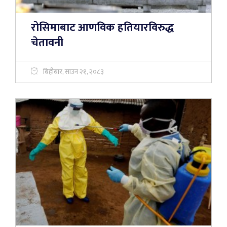
रोसिमाबाट आणविक हतियारविरुद्ध
चेतावनी
बिहीबार, साउन २१, २०८३