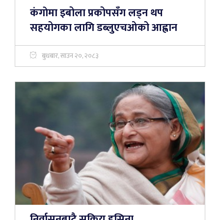
कंगाेमा इबोला प्रकोपसँग लड्न थप
सहयोगका लागि डब्लुएचओको आह्वान
बुधबार, साउन २०, २०८३
निर्वासनबाटै सक्रिय हसिना