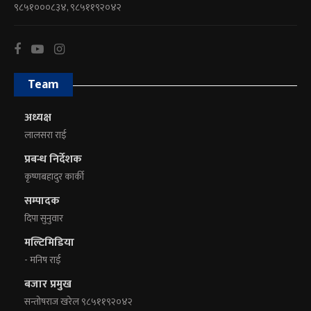
९८५१०००८३४, ९८५११९२०४२
Team
अध्यक्ष
लालसरा राई
प्रबन्ध निर्देशक
कृष्णबहादुर कार्की
सम्पादक
दिपा सुनुवार
मल्टिमिडिया
- मनिष राई
बजार प्रमुख
सन्तोषराज खरेल ९८५११९२०४२