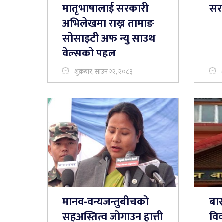
मातृभाषालाई सरकारी
सर
अभिलेखमा राख्न तामाङ
सोसाइटी अफ न्यु साउथ
वेल्सको पहल
शुक्रबार, साउन २२, २०८३
मानव-वन्यजन्तुबीचको
बार
सहअस्तित्व जोगाउन हात्ती
वि