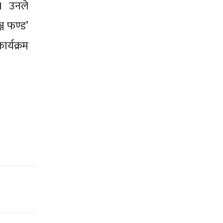
् । उनले
ज फण्ड’
र्यक्रम