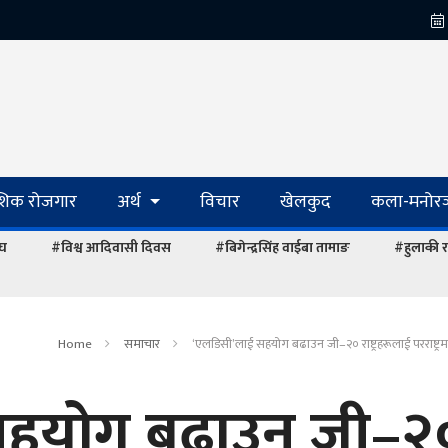
ेशिक रोजगार
अर्थ
विचार
खेलकुद
कला-मनोरञ
ंघ
#विश्व आदिवासी दिवस
#बिगेन्द्रसिंह वाईबा तामाङ
#हुलाकी र
Home
समाचार
‘एलडिसी’लाई सहयोग बढाउन जी–२० राष्ट्रहरूलाई परराष्ट्रमन
सहयोग बढाउन जी–२