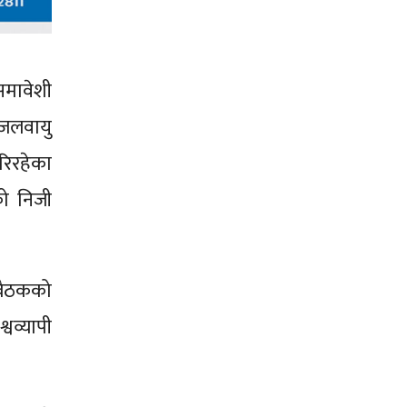
मावेशी
, जलवायु
रिरहेका
को निजी
 बैठकको
वव्यापी