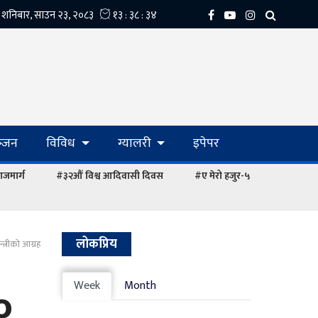
्‍जन
विविध
ग्यालरी
इपेपर
ाजमार्ग
#३२औं विश्व आदिवासी दिवस
#ए मेरो हजुर-५
लोकप्रिय
्त्रीको आग्रह
०
Week
Month