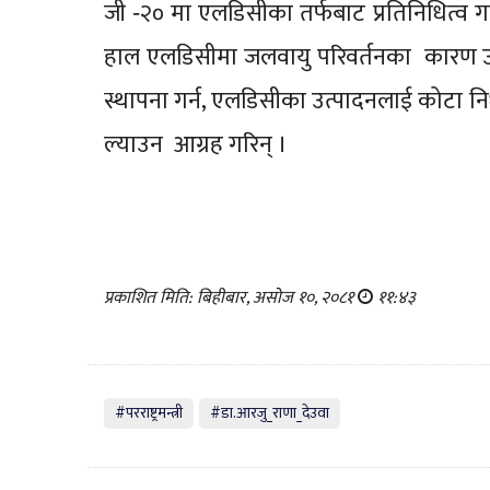
जी ‐२० मा एलडिसीका तर्फबाट प्रतिनिधित्व गर्ने
हाल एलडिसीमा जलवायु परिवर्तनका कारण उत्पन
स्थापना गर्न, एलडिसीका उत्पादनलाई कोटा नि
ल्याउन आग्रह गरिन‍् ।
प्रकाशित मिति: बिहीबार, असोज १०, २०८१
११:४३
#परराष्ट्रमन्त्री
#डा.आरजु_राणा_देउवा