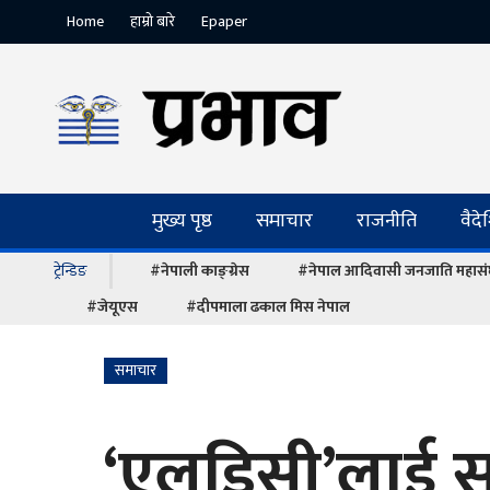
Home
हाम्रो बारे
Epaper
मुख्य पृष्ठ
समाचार
राजनीति
वैद
ट्रेन्डिङ
#नेपाली काङ्ग्रेस
#नेपाल आदिवासी जनजाति महास
#जेयूएस
#दीपमाला ढकाल मिस नेपाल
समाचार
‘एलडिसी’लाई 