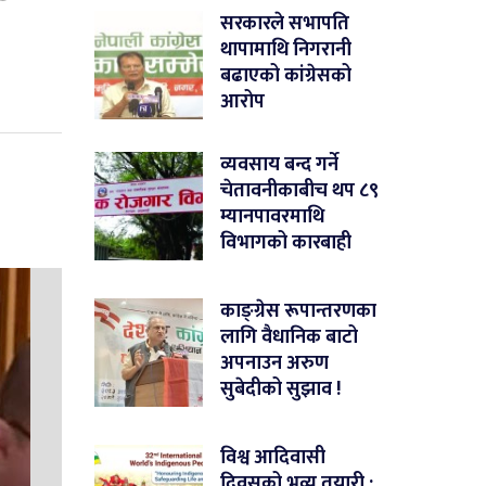
सरकारले सभापति
थापामाथि निगरानी
बढाएको कांग्रेसको
आरोप
व्यवसाय बन्द गर्ने
चेतावनीकाबीच थप ८९
म्यानपावरमाथि
विभागको कारबाही
काङ्ग्रेस रूपान्तरणका
लागि वैधानिक बाटो
अपनाउन अरुण
सुबेदीको सुझाव !
विश्व आदिवासी
दिवसको भव्य तयारी :