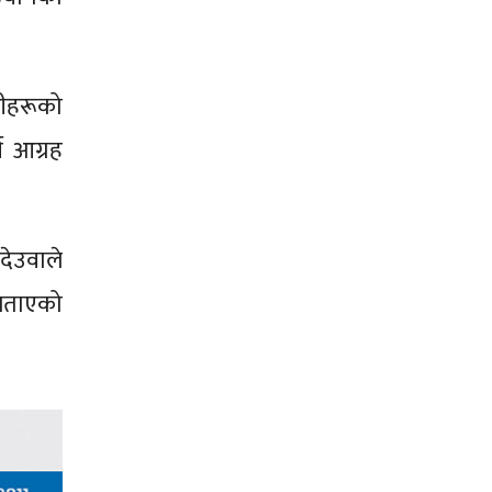
रीहरूको
 आग्रह
 देउवाले
बताएको