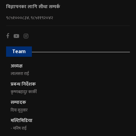
विज्ञापनका लागि सीधा सम्पर्क
९८५१०००८३४, ९८५११९२०४२
Team
अध्यक्ष
लालसरा राई
प्रबन्ध निर्देशक
कृष्णबहादुर कार्की
सम्पादक
दिपा सुनुवार
मल्टिमिडिया
- मनिष राई