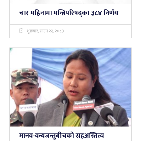
चार महिनामा मन्त्रिपरिषद्का ३८४ निर्णय
शुक्रबार, साउन २२, २०८३
मानव-वन्यजन्तुबीचको सहअस्तित्व