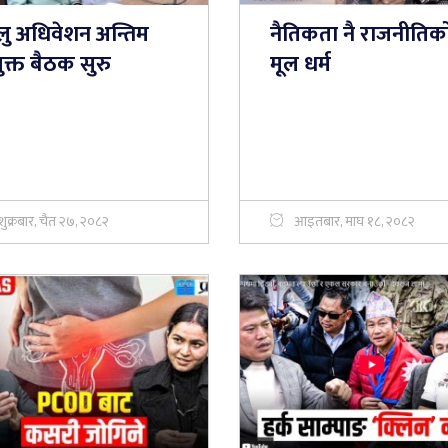
लु अधिवेशन अन्तिम
नैतिकता नै राजनीतिक
ुक्त बैठक सुरु
मूल धर्म
शुक्रबार, चैत २७, २०८२
आइतबार, माघ १८, २०८२