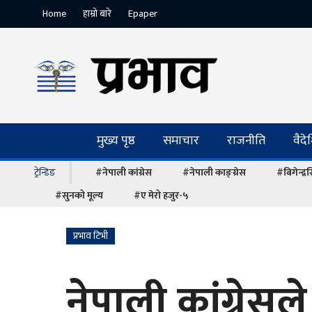
Home
हाम्रो बारे
Epaper
मुख्य पृष्ठ
समाचार
राजनीति
वैद
ट्रेन्डिङ
#नेपाली कांग्रेस
#नेपाली काङ्ग्रेस
#बिगेन्द्
#सुनको मूल्य
#ए मेरो हजुर-५
प्रभाव टिभी
नेपाली कांग्रे