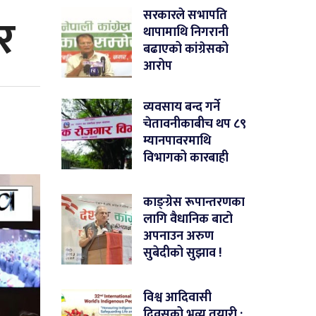
ार
सरकारले सभापति
थापामाथि निगरानी
बढाएको कांग्रेसको
आरोप
व्यवसाय बन्द गर्ने
चेतावनीकाबीच थप ८९
म्यानपावरमाथि
विभागको कारबाही
काङ्ग्रेस रूपान्तरणका
लागि वैधानिक बाटो
अपनाउन अरुण
सुबेदीको सुझाव !
विश्व आदिवासी
दिवसको भव्य तयारी :