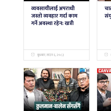
व्यवसायीलाई अपराधी
चा
जस्तो व्यवहार गर्दा काम
संय
गर्ने अवस्था रहेन: खत्री
बुधबार, साउन ६, २०८३