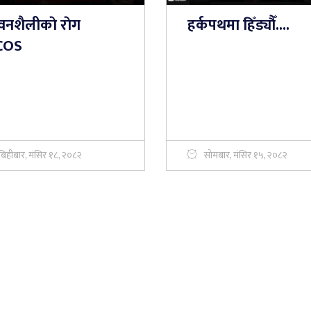
वनशैलीकाे राेग
हर्कपथमा हिँड्यौँ....
COS
बिहीबार, मंसिर १८, २०८२
सोमबार, मंसिर १५, २०८२