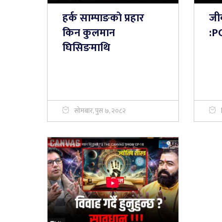
हर्क साम्पाङकाे प्रहार
जी
किन कुलमान
:P
घिसिङमाथि
सोमबार, पुस ७, २०८२