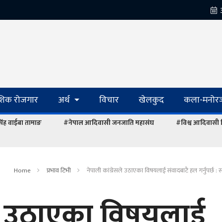
ेशिक रोजगार
अर्थ
विचार
खेलकुद
कला-मनोरञ
रसिंह वाईबा तामाङ
#नेपाल आदिवासी जनजाति महासंघ
#विश्व आदिवासी
Home
प्रभाव टिभी
नेपाली कांग्रेसले उठाएका विषयलाई संवादबाटै हल गर्नुपर्छ : 
सले उठाएका विषयलाई