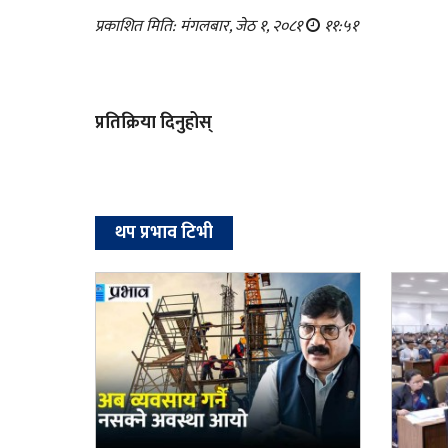
प्रकाशित मिति: मंगलबार, जेठ १, २०८१
११:५१
प्रतिक्रिया दिनुहोस्
थप प्रभाव टिभी