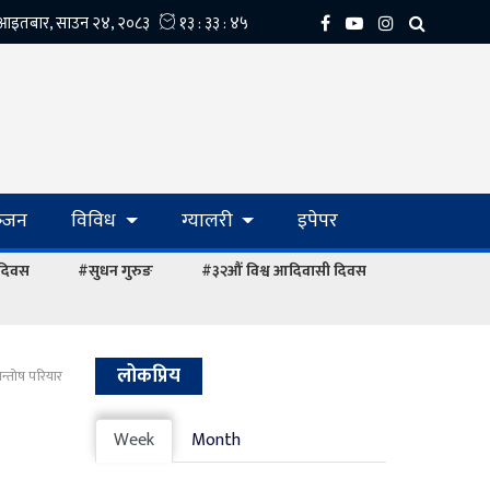
्‍जन
विविध
ग्यालरी
इपेपर
 दिवस
#सुधन गुरुङ
#३२औं विश्व आदिवासी दिवस
लोकप्रिय
सन्तोष परियार
Week
Month