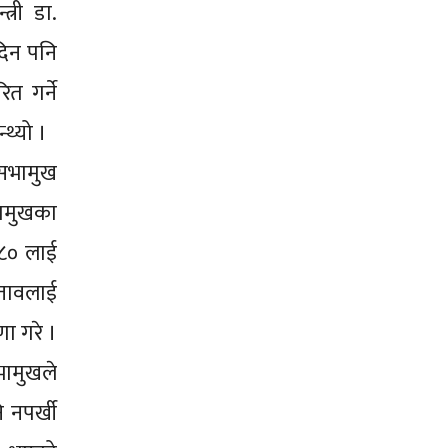
्री डा.
 दिन पनि
त गर्ने
्थ्यो ।
 सभामुख
भामुखका
०८० लाई
स्तावलाई
णा गरे ।
भामुखले
 नपर्खी