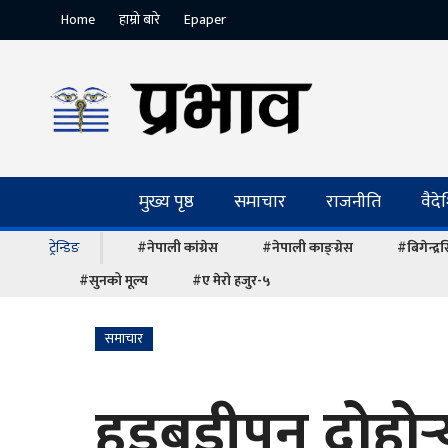
Home
हाम्रो बारे
Epaper
मुख्य पृष्ठ
समाचार
राजनीति
वैद
ट्रेन्डिङ
#नेपाली कांग्रेस
#नेपाली काङ्ग्रेस
#बिगेन्द्
#सुनको मूल्य
#ए मेरो हजुर-५
समाचार
हडबडीपन दोहोर्‍