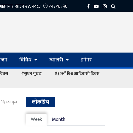
्‍जन
विविध
ग्यालरी
इपेपर
 दिवस
#सुधन गुरुङ
#३२औं विश्व आदिवासी दिवस
लोकप्रिय
याउँदै सभामुख
Week
Month