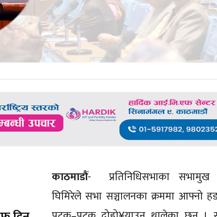
काठमाडौं
- प्रतिनिधिसभाका सभामुख 
घिमिरेले सभा सञ्चालनका क्रममा आफ्नो 
ाफ दिन
पटक–पटक दोहो¥याउन थालेका छन् । 