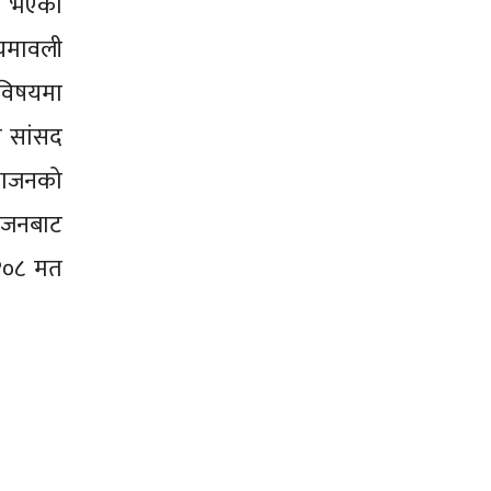
मत भएको
ियमावली
विषयमा
ी सांसद
िभाजनको
ाजनबाट
 १०८ मत