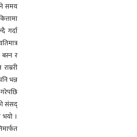
्ने समय
 कित्तामा
ै गर्दा
यतिमात्र
 बस्न र
राम्ररी
नि भन्न
 गरेपछि
ो संसद्
ी भयो ।
िमार्फत