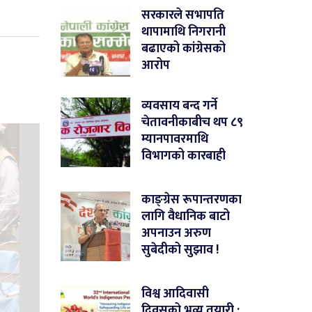
सरकारले सभापति
थापामाथि निगरानी
बढाएको कांग्रेसको
आरोप
व्यवसाय बन्द गर्ने
चेतावनीकाबीच थप ८९
म्यानपावरमाथि
विभागको कारबाही
काङ्ग्रेस रूपान्तरणका
लागि वैधानिक बाटो
अपनाउन अरुण
सुबेदीको सुझाव !
विश्व आदिवासी
दिवसको भव्य तयारी :