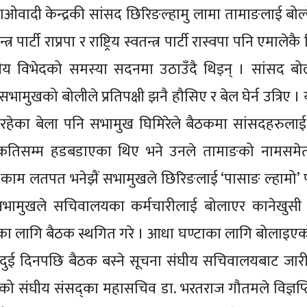
ाओवादी केन्द्रकी सांसद छिरिङल्हामु लामा तामाङलाई बोल
पार्टी राप्रपा र राष्ट्रिय स्वतन्त्र पार्टी रास्वपा पनि एमालेकै
 विभेदको समस्या सदनमा उठाउँदै थिइन् । सांसद बोल्द
ामुखको बोलीले प्रतिपक्षी झनै हौसिए र बेल घेर्न उत्रिए । 
लिरहेका बेला पनि सभामुख घिमिरेले बैठकमा सांसदहरुलाई
 कतिसम्म हडबडाएका थिए भने उनले तामाङको नामसमेत 
ाम लतपत भनेझैं सभामुखले छिरिङलाई ‘पासाङ ल्हामो’ प
ा सभामुखले सचिवालयका कर्मचारीलाई बोलाएर कानेखुसी
ाका लागि बैठक स्थगित गरे । आधा घण्टाका लागि बोलाइएक
टि दुई दिनपछि बैठक बस्ने सूचना संघीय सचिवालयबाट जार
को संघीय संसद्का महासचिव डा. भरतराज गौतमले विज्ञप्त