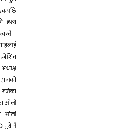
 एकपछि
ो दृश्य
यस्तै ।
भनाइलाई
क्रोशित
अध्यक्ष
दाहालको
३ बजेका
क्ष ओली
ुने ओली
पुग्ने नै