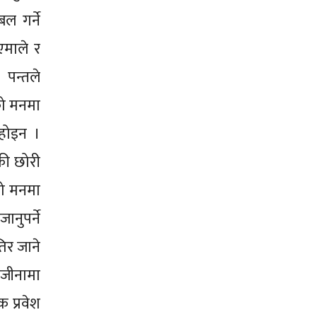
ल गर्ने
एमाले र
। पन्तले
को मनमा
 होइन ।
हकी छोरी
को मनमा
ानुपर्ने
तिर जाने
राजीनामा
 प्रवेश