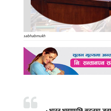
sabhabmukh
- भारत भ्रमणपछि सदनमा जव