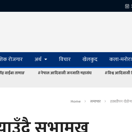
ेशिक रोजगार
अर्थ
विचार
खेलकुद
कला-मनोरञ
रसिंह वाईबा तामाङ
#नेपाल आदिवासी जनजाति महासंघ
#विश्व आदिवासी
Home
समाचार
हडबडीपन दोहोर्‍
याउँदै सभामुख