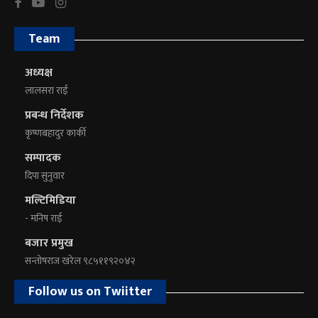
Team
अध्यक्ष
लालसरा राई
प्रबन्ध निर्देशक
कृष्णबहादुर कार्की
सम्पादक
दिपा सुनुवार
मल्टिमिडिया
- मनिष राई
बजार प्रमुख
सन्तोषराज खरेल ९८५११९२०४२
Follow us on Twiitter