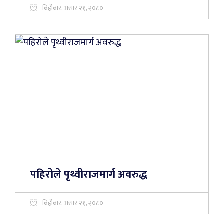
बिहीबार, असार २१, २०८०
पहिरोले पृथ्वीराजमार्ग अवरुद्ध
बिहीबार, असार २१, २०८०